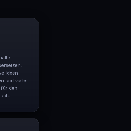
halte
ersetzen,
ve Ideen
n und vieles
l für den
auch.