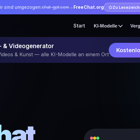
ir sind umgezogen:
chat-gpt.com
→
FreeChat.org
Zu Lesezeic
Start
KI-Modelle
Verg
d- & Videogenerator
Kostenlo
Videos & Kunst — alle KI-Modelle an einem Ort
hat