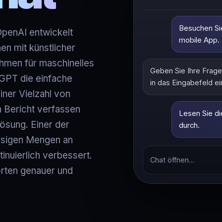
Besuchen Si
penAI entwickelt
mobile App.
n mit künstlicher
ithmen für maschinelles
Geben Sie Ihre Frage
 GPT die einfache
in das Eingabefeld ei
iner Vielzahl von
n Bericht verfassen
Lesen Sie di
Lösung. Einer der
durch.
iesigen Mengen an
inuierlich verbessert.
Chat öffnen…
orten genauer und