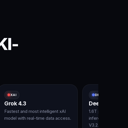
KI-
XAI
DEEPSEEK
Grok 4.3
DeepSeek V4-
Fastest and most intelligent xAI
1.6T parameter Mo
model with real-time data access.
inference efficienc
V3.2.