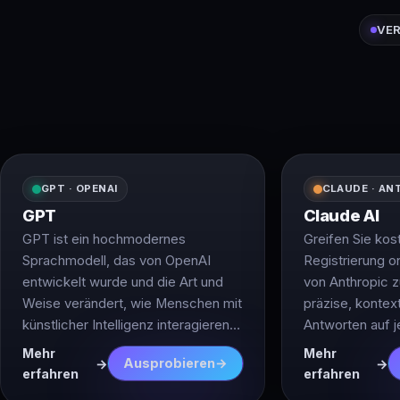
VER
GPT · OPENAI
CLAUDE · AN
GPT
Claude AI
GPT ist ein hochmodernes
Greifen Sie kos
Sprachmodell, das von OpenAI
Registrierung o
entwickelt wurde und die Art und
von Anthropic z
Weise verändert, wie Menschen mit
präzise, konte
künstlicher Intelligenz interagieren.
Antworten auf 
Dank fortschrittlicher Algorithmen
Mehr
Mehr
Ausprobieren
für maschinelles Lernen und eines
erfahren
erfahren
hochflexiblen Designs ermöglicht