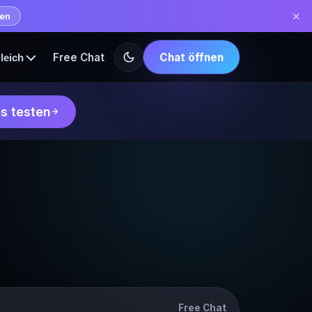
✕
hen
Free Chat
Chat öffnen
leich
s testen
Free Chat