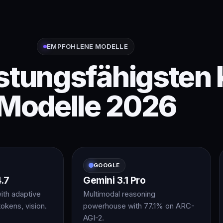
EMPFOHLENE MODELLE
istungsfähigsten 
Modelle 2026
GOOGLE
.7
Gemini 3.1 Pro
ith adaptive
Multimodal reasoning
tokens, vision.
powerhouse with 77.1% on ARC-
AGI-2.