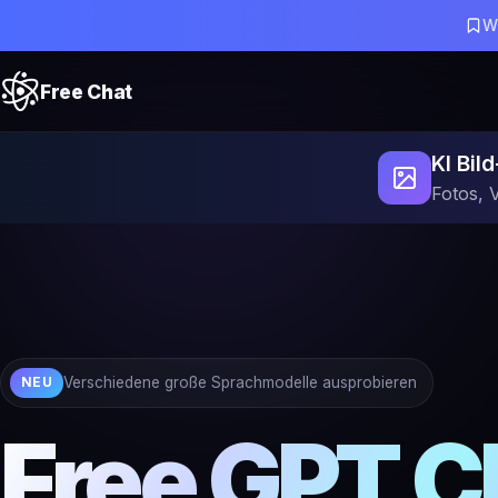
W
Free Chat
KI Bil
Fotos, 
Verschiedene große Sprachmodelle ausprobieren
NEU
Free GPT C