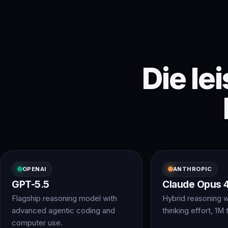
Die le
OPENAI
ANTHROPIC
GPT-5.5
Claude Opus 4
Flagship reasoning model with
Hybrid reasoning w
advanced agentic coding and
thinking effort, 1M 
computer use.