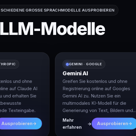
SCHIEDENE GROSSE SPRACHMODELLE AUSPROBIEREN
LLM-Modelle
THROPIC
GEMINI · GOOGLE
Gemini AI
tenlos und ohne
Greifen Sie kostenlos und ohne
nline auf Claude AI
Registrierung online auf Googles
u und erhalten Sie
Gemini AI zu. Nutzen Sie ein
xtbewusste
multimodales KI-Modell für die
jede Texteingabe.
Generierung von Text, Bildern und
Code mit fortschrittlichen
Mehr
Ausprobieren
Ausprobieren
Denkfähigkeiten.
erfahren