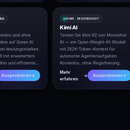
ABA
KIMI · MOONSHOT
Kimi AI
tenlos und ohne
Testen Sie Kimi K2 von Moonshot
nline auf Qwen AI
AI — ein Open-Weight-KI-Modell
ein leistungsstarkes
mit 262K-Token-Kontext für
l mit erweitertem
autonome Agentenaufgaben.
nis und effizienter
Kostenlos, ohne Registrierung.
rung.
Mehr
Ausprobieren
Ausprobieren
erfahren