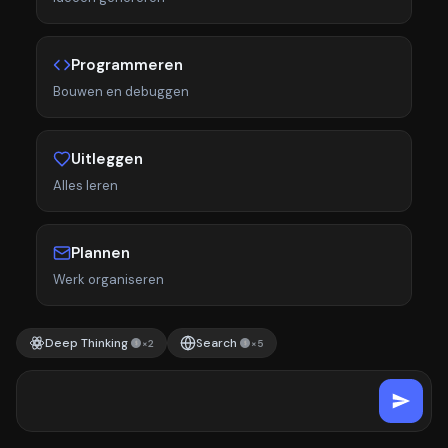
Programmeren
Bouwen en debuggen
Uitleggen
Alles leren
Plannen
Werk organiseren
Deep Thinking
Search
×2
×5
$
$