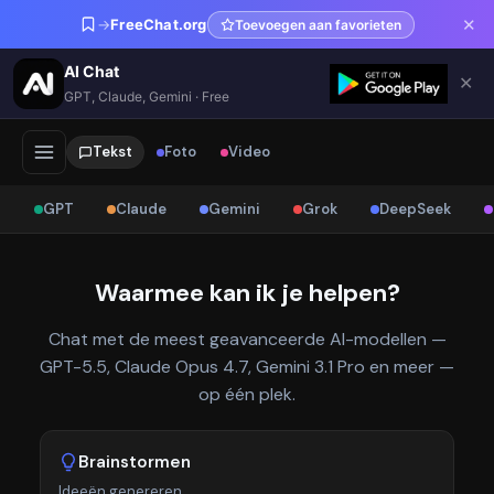
✕
→
FreeChat.org
Toevoegen aan favorieten
AI Chat
✕
GPT, Claude, Gemini · Free
Tekst
Foto
Video
GPT
Claude
Gemini
Grok
DeepSeek
Waarmee kan ik je helpen?
Chat met de meest geavanceerde AI-modellen —
GPT-5.5, Claude Opus 4.7, Gemini 3.1 Pro en meer —
op één plek.
Brainstormen
Ideeën genereren