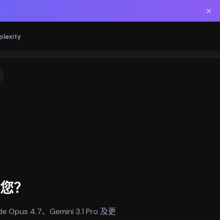
✕
plexity
您？
s 4.7、Gemini 3.1 Pro 及更