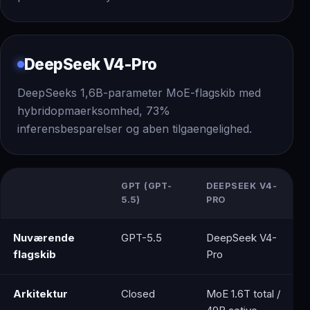
DeepSeek V4-Pro
DeepSeeks 1,6B-parameter MoE-flagskib med
hybridopmaerksomhed, 73%
inferensbesparelser og aben tilgaengelighed.
GPT (GPT-
DEEPSEEK V4-
5.5)
PRO
Nuværende
GPT-5.5
DeepSeek V4-
flagskib
Pro
Arkitektur
Closed
MoE 1.6T total /