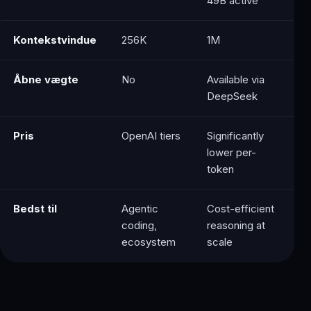
49B active
Kontekstvindue
256K
1M
Åbne vægte
No
Available via
DeepSeek
Pris
OpenAI tiers
Significantly
lower per-
token
Bedst til
Agentic
Cost-efficient
coding,
reasoning at
ecosystem
scale