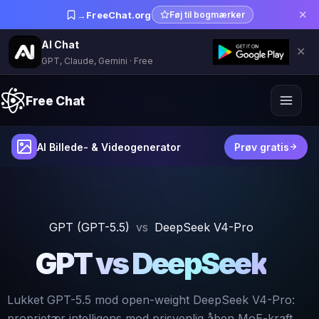
✕
→
FreeChat.org
Føj til bogmærker
AI Chat
✕
GPT, Claude, Gemini · Free
Free Chat
AI Billede- & Videogenerator
Prøv gratis
GPT (GPT-5.5)
vs
DeepSeek V4-Pro
GPT vs DeepSeek
Lukket GPT-5.5 mod open-weight DeepSeek V4-Pro:
proprietær intelligens mod prisvenlig åben MoE-kraft.