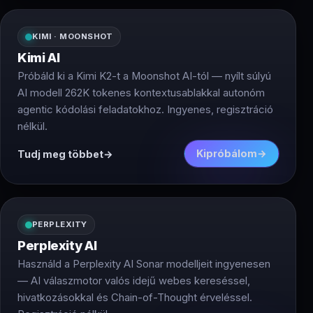
KIMI · MOONSHOT
Kimi AI
Próbáld ki a Kimi K2-t a Moonshot AI-tól — nyílt súlyú
AI modell 262K tokenes kontextusablakkal autonóm
agentic kódolási feladatokhoz. Ingyenes, regisztráció
nélkül.
Kipróbálom
Tudj meg többet
PERPLEXITY
Perplexity AI
Használd a Perplexity AI Sonar modelljeit ingyenesen
— AI válaszmotor valós idejű webes kereséssel,
hivatkozásokkal és Chain-of-Thought érveléssel.