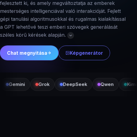
fejlesztett ki, és amely megváltoztatja az emberek
mesterséges intelligenciával való interakcióját. Fejlett
gépi tanulási algoritmusokkal és rugalmas kialakítással
a GPT lehetővé teszi emberi szövegek generálását
széles körű kérések alapján.
Chat megnyitása
Képgenerátor
Gemini
Grok
DeepSeek
Qwen
Kimi