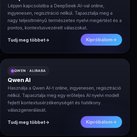
Lépjen kapcsolatba a DeepSeek AI-val online,
ingyenesen, regisztráció nélkül. Tapasztalja meg a
nagy teljesítményű természetes nyelvi megértést és a
pontos, kontextusvezérelt válaszokat.
Kipróbálom
Tudj meg többet
QWEN · ALIBABA
Qwen AI
Használja a Qwen AI-t online, ingyenesen, regisztráció
nélkül. Tapasztalja meg egy erőteljes AI nyelvi modell
fejlett kontextusérzékenységét és hatékony
válaszgenerálását.
Kipróbálom
Tudj meg többet