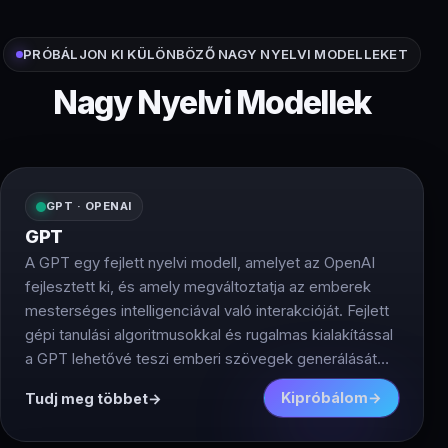
PRÓBÁLJON KI KÜLÖNBÖZŐ NAGY NYELVI MODELLEKET
Nagy Nyelvi Modellek
GPT · OPENAI
GPT
A GPT egy fejlett nyelvi modell, amelyet az OpenAI
fejlesztett ki, és amely megváltoztatja az emberek
mesterséges intelligenciával való interakcióját. Fejlett
gépi tanulási algoritmusokkal és rugalmas kialakítással
a GPT lehetővé teszi emberi szövegek generálását
széles körű kérések alapján. Legyen szó chatbot
Kipróbálom
Tudj meg többet
építéséről, jelentés írásáról vagy kreatív
szövegalkotásról, a GPT segít Önnek. Az egyik