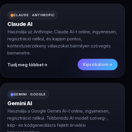
legnagyobb előnye a hatalmas mennyiségű tanulási
adatokból való folyamatos tanulás, amely
CLAUDE · ANTHROPIC
folyamatosan javítja a teljesítményét. Ez azt jelenti,
hogy a GPT által generált válaszok pontosabbak és
Claude AI
relevánsabbak, mint valaha.
Használja az Anthropic Claude AI-t online, ingyenesen,
regisztráció nélkül, és kapjon pontos,
kontextusérzékeny válaszokat bármilyen szöveges
bemenetre.
Kipróbálom
Tudj meg többet
GEMINI · GOOGLE
Gemini AI
Használja a Google Gemini AI-t online, ingyenesen,
regisztráció nélkül. Többmódú AI modell szöveg-,
kép- és kódgenerálásra fejlett érvelési