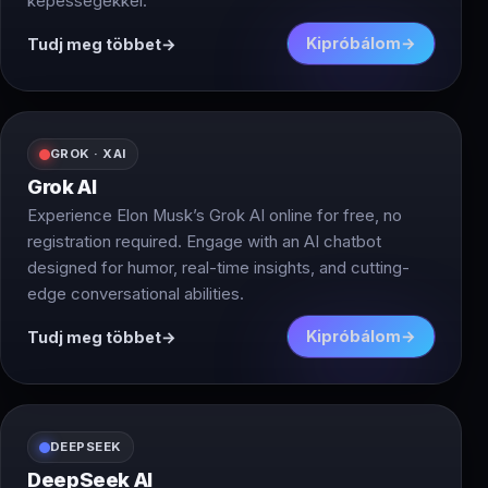
képességekkel.
Kipróbálom
Tudj meg többet
GROK · XAI
Grok AI
Experience Elon Musk’s Grok AI online for free, no
registration required. Engage with an AI chatbot
designed for humor, real-time insights, and cutting-
edge conversational abilities.
Kipróbálom
Tudj meg többet
DEEPSEEK
DeepSeek AI