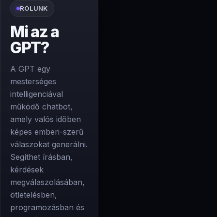
RÓLUNK
Mi az a
GPT?
A GPT egy
mesterséges
intelligenciával
működő chatbot,
amely valós időben
képes emberi-szerű
válaszokat generálni.
Segíthet írásban,
kérdések
megválaszolásában,
ötletelésben,
programozásban és