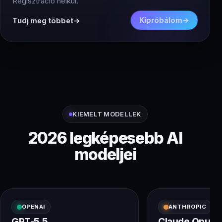
Regisztráció nélkül.
Kipróbálom
Tudj meg többet
KIEMELT MODELLEK
2026 legképesebb AI
modeljei
OPENAI
ANTHROPIC
GPT-5.5
Claude Opus 4