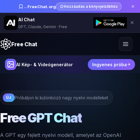
✕
→
FreeChat.org
Hozzáadás a könyvjelzőkhöz
AI Chat
✕
GPT, Claude, Gemini · Free
Free Chat
AI Kép- & Videógenerátor
Ingyenes próba
Próbáljon ki különböző nagy nyelvi modelleket
ÚJ
Free GPT Chat
A GPT egy fejlett nyelvi modell, amelyet az OpenAI