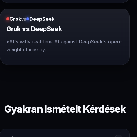
Grok
vs
DeepSeek
Grok vs DeepSeek
xAI's witty real-time AI against DeepSeek's open-
weight efficiency.
Gyakran Ismételt Kérdések