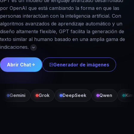
GPT es un modelo de lenguaje avanzado desarrollado
por OpenAI que está cambiando la forma en que las
personas interactúan con la inteligencia artificial. Con
algoritmos avanzados de aprendizaje automático y un
diseño altamente flexible, GPT facilita la generación de
texto similar al humano basado en una amplia gama de
indicaciones.
Abrir Chat
Generador de imágenes
Gemini
Grok
DeepSeek
Qwen
Kimi