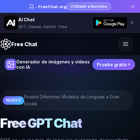
✕
→
FreeChat.org
Añadir a favoritos
AI Chat
✕
GPT, Claude, Gemini · Free
Free Chat
Generador de imágenes y vídeos
Prueba gratis
con IA
Prueba Diferentes Modelos de Lenguaje a Gran
NUEVO
Escala
Free GPT Chat