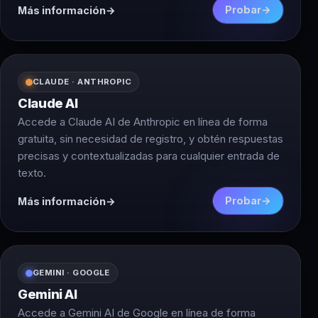
Probar
Más información
de indicaciones. Ya sea que estés creando un
chatbot, redactando un informe o escribiendo
contenido creativo, GPT te tiene cubierto. Una de las
mayores ventajas de GPT es su capacidad de
CLAUDE · ANTHROPIC
aprender de la enorme cantidad de datos de texto en
los que ha sido entrenado, mejorando continuamente
Claude AI
su rendimiento con el tiempo. Esto significa que las
Accede a Claude AI de Anthropic en línea de forma
respuestas generadas por GPT son más precisas y
gratuita, sin necesidad de registro, y obtén respuestas
relevantes que nunca.
precisas y contextualizadas para cualquier entrada de
texto.
Probar
Más información
GEMINI · GOOGLE
Gemini AI
Accede a Gemini AI de Google en línea de forma