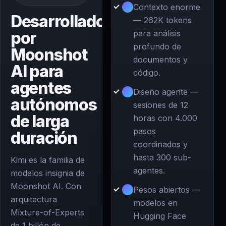
Contexto enorme
Desarrollado
— 262K tokens
por
para análisis
profundo de
Moonshot
documentos y
AI para
código.
agentes
Diseño agente —
autónomos
sesiones de 12
de larga
horas con 4.000
pasos
duración
coordinados y
hasta 300 sub-
Kimi es la familia de
agentes.
modelos insignia de
Moonshot AI. Con
Pesos abiertos —
arquitectura
modelos en
Mixture-of-Experts
Hugging Face
de 1 billón de