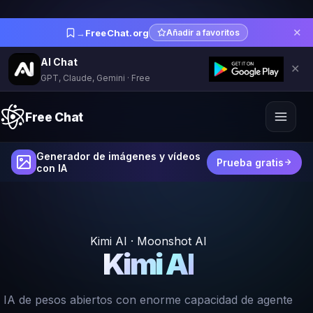
✕
→
FreeChat.org
Añadir a favoritos
AI Chat
✕
GPT, Claude, Gemini · Free
Free Chat
Generador de imágenes y vídeos
Prueba gratis
con IA
Kimi AI · Moonshot AI
Kimi AI
IA de pesos abiertos con enorme capacidad de agente