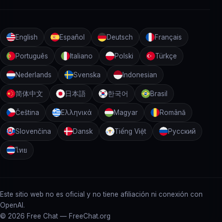
English
Español
Deutsch
Français
Português
Italiano
Polski
Türkçe
Nederlands
Svenska
Indonesian
简体中文
日本語
한국어
Brasil
Čeština
Ελληνικά
Magyar
Română
Slovenčina
Dansk
Tiếng Việt
Русский
ไทย
Este sitio web no es oficial y no tiene afiliación ni conexión con
OpenAI.
©
2026 Free Chat — FreeChat.org