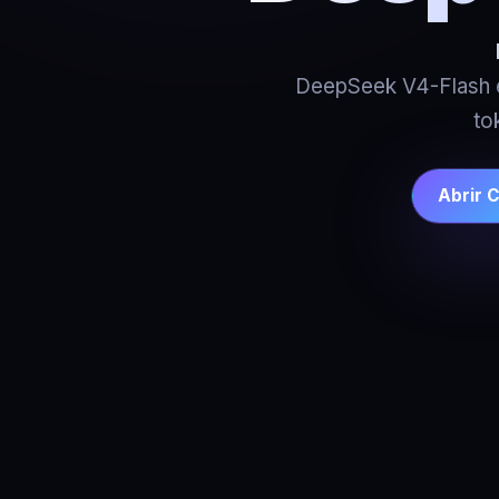
DeepSeek V4-Flash e
to
Abrir 