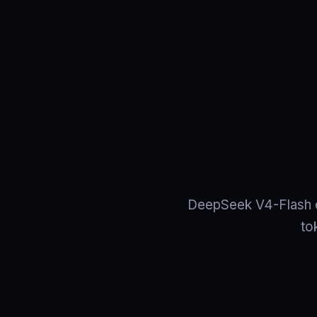
DeepSeek V4-Flash e
to