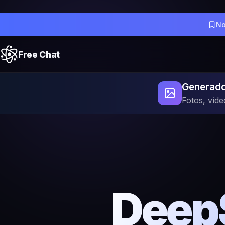
No
Free Chat
Generado
Fotos, víde
Deep