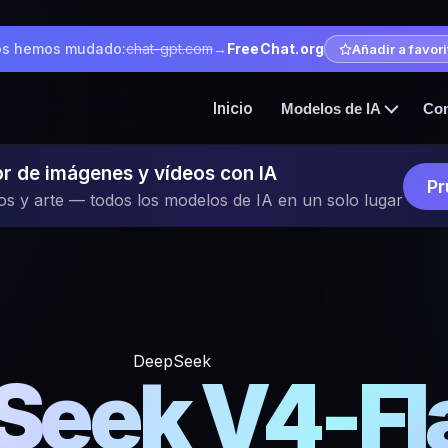
s hemos mudado:
chat-gpt.com
→
FreeChat.org
Añadir a favor
Inicio
Modelos de IA
Co
r de imágenes y vídeos con IA
Pr
os y arte — todos los modelos de IA en un solo lugar
DeepSeek
Seek V4-Fl