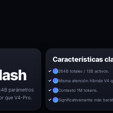
Características cl
lash
284B totales / 13B activos.
Misma atención híbrida V4 
84B parámetros
Contexto 1M tokens.
or que V4-Pro.
Significativamente más bara