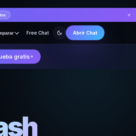
✕
itos
Free Chat
Abrir Chat
mparar
ueba gratis
ash