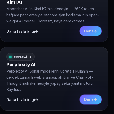
Kimi AI
Moonshot AI'ın Kimi K2'sini deneyin — 262K token
bağlam penceresiyle otonom ajan kodlama için open-
weight AI modeli. Ücretsiz, kayıt gerektirmez.
Dene
Daha fazla bilgi
PERPLEXITY
Perplexity AI
Perplexity AI Sonar modellerini ücretsiz kullanın —
gerçek zamanlı web araması, alıntılar ve Chain-of-
Thought muhakemesiyle yapay zeka yanıt motoru.
Kayıtsız.
Dene
Daha fazla bilgi