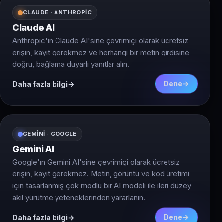
yeteneğidir. Bu, zamanla performansını sürekli olarak
CLAUDE · ANTHROPIC
artırır. Bu da, GPT tarafından üretilen yanıtların her
zamankinden daha doğru ve ilgili olmasını sağlar.
Claude AI
Anthropic'in Claude AI'sine çevrimiçi olarak ücretsiz
erişin, kayıt gerekmez ve herhangi bir metin girdisine
doğru, bağlama duyarlı yanıtlar alın.
Dene
Daha fazla bilgi
GEMINI · GOOGLE
Gemini AI
Google'ın Gemini AI'sine çevrimiçi olarak ücretsiz
erişin, kayıt gerekmez. Metin, görüntü ve kod üretimi
için tasarlanmış çok modlu bir AI modeli ile ileri düzey
akıl yürütme yeteneklerinden yararlanın.
Dene
Daha fazla bilgi