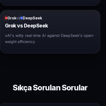
Grok
vs
DeepSeek
Grok vs DeepSeek
xAI's witty real-time AI against DeepSeek's open-
weight efficiency.
Sıkça Sorulan Sorular