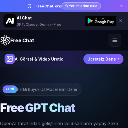
✕
→
FreeChat.org
Yer imlerine ekle
AI Chat
✕
GPT, Claude, Gemini · Free
Free Chat
AI Görsel & Video Üretici
Ücretsiz Dene
Farklı Büyük Dil Modellerini Dene
YENI
Free GPT Chat
OpenAI tarafından geliştirilen ve insanların yapay zeka