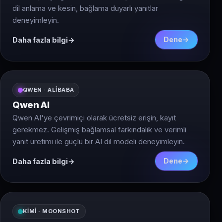
dil anlama ve kesin, bağlama duyarlı yanıtlar
deneyimleyin.
Dene
Daha fazla bilgi
QWEN · ALIBABA
Qwen AI
Qwen AI'ye çevrimiçi olarak ücretsiz erişin, kayıt
gerekmez. Gelişmiş bağlamsal farkındalık ve verimli
yanıt üretimi ile güçlü bir AI dil modeli deneyimleyin.
Dene
Daha fazla bilgi
KIMI · MOONSHOT