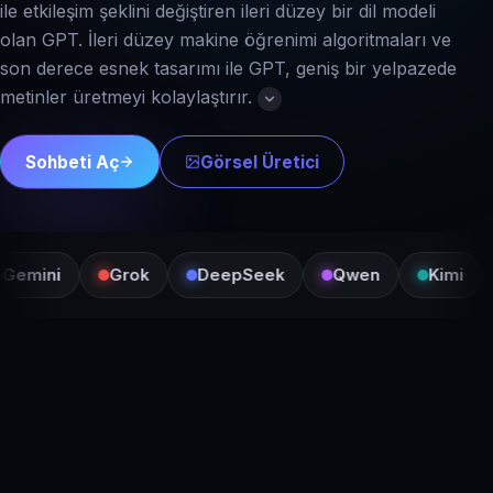
ile etkileşim şeklini değiştiren ileri düzey bir dil modeli
olan GPT. İleri düzey makine öğrenimi algoritmaları ve
son derece esnek tasarımı ile GPT, geniş bir yelpazede
metinler üretmeyi kolaylaştırır.
Sohbeti Aç
Görsel Üretici
ini
Grok
DeepSeek
Qwen
Kimi
Pe