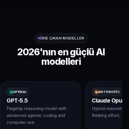
ÖNE ÇIKAN MODELLER
2026'nın en güçlü AI
modelleri
OPENAI
ANTHROPIC
GPT-5.5
Claude Opus 4
Flagship reasoning model with
Hybrid reasoning w
advanced agentic coding and
thinking effort, 1M 
computer use.