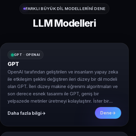
FARKLI BÜYÜK DIL MODELLERINI DENE
LLM Modelleri
GPT · OPENAI
GPT
OpenAI tarafından geliştirilen ve insanların yapay zeka
ile etkileşim şeklini değiştiren ileri düzey bir dil modeli
olan GPT. İleri düzey makine öğrenimi algoritmaları ve
son derece esnek tasarımı ile GPT, geniş bir
yelpazede metinler üretmeyi kolaylaştırır. İster bir
sohbet robotu oluşturuyor, ister bir rapor hazırlıyor,
Dene
Daha fazla bilgi
ister yaratıcı yazılar oluşturuyor olun, GPT ihtiyaçlarınızı
karşılar. GPT'nin en büyük avantajlarından biri, üzerinde
eğitildiği geniş metin veri miktarından öğrenme