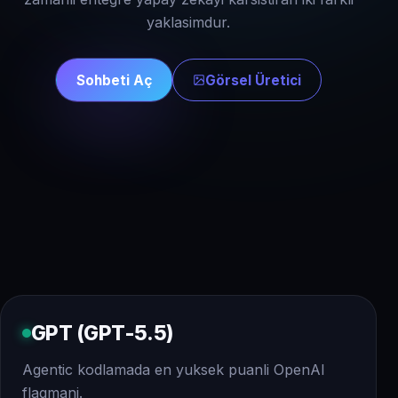
yaklasimdur.
Sohbeti Aç
Görsel Üretici
GPT (GPT-5.5)
Agentic kodlamada en yuksek puanli OpenAI
flagmani.