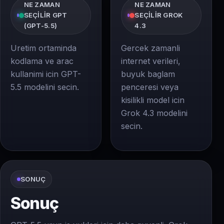
NE ZAMAN
NE ZAMAN
SEÇILIR GPT
SEÇILIR GROK
(GPT-5.5)
4.3
Uretim ortaminda
Gercek zamanli
kodlama ve arac
internet verileri,
kullanimi icin GPT-
buyuk baglam
5.5 modelini secin.
penceresi veya
kisilikli model icin
Grok 4.3 modelini
secin.
SONUÇ
Sonuç