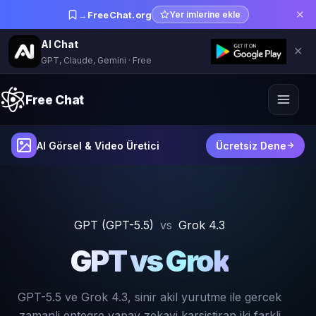
✕
→
FreeChat.org
Yer imlerine ekle
AI Chat
✕
GPT, Claude, Gemini · Free
Free Chat
AI Görsel & Video Üretici
Ücretsiz Dene
GPT (GPT-5.5)
vs
Grok 4.3
GPT vs Grok
GPT-5.5 ve Grok 4.3, sinir akil yurutme ile gercek
zamanli entegre yapay zekayi karsistiran iki farkli