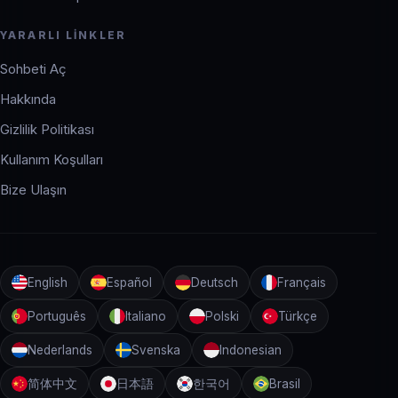
YARARLI LINKLER
Sohbeti Aç
Hakkında
Gizlilik Politikası
Kullanım Koşulları
Bize Ulaşın
English
Español
Deutsch
Français
Português
Italiano
Polski
Türkçe
Nederlands
Svenska
Indonesian
简体中文
日本語
한국어
Brasil