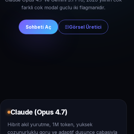
farkli cok modal guclu iki flagmanidir.
Sohbeti Aç
Görsel Üretici
Claude (Opus 4.7)
Hibrit akil yurutme, 1M token, yuksek
cozunurluklu goru ve adaptif dusunce cabasiyla