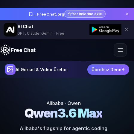
✕
→
FreeChat.org
Yer imlerine ekle
AI Chat
✕
GPT, Claude, Gemini · Free
Free Chat
AI Görsel & Video Üretici
Ücretsiz Dene
Alibaba · Qwen
Qwen3.6 Max
Alibaba's flagship for agentic coding