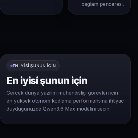
baglam penceresi.
EN IYISI ŞUNUN IÇIN
En iyisi şunun için
Gercek dunya yazilim muhendisligi gorevleri icin
en yuksek otonom kodlama performansina ihtiyac
duydugunuzda Qwen3.6 Max modelini secin.