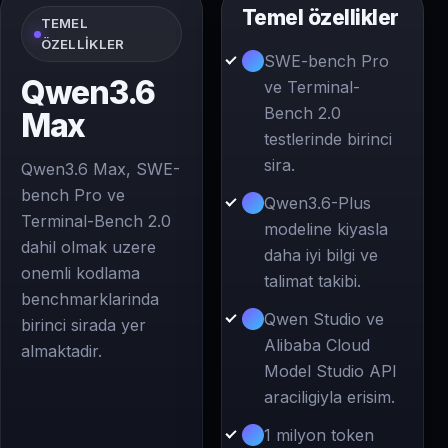
Temel özellikler
TEMEL
ÖZELLIKLER
SWE-bench Pro
Qwen3.6
ve Terminal-
Bench 2.0
Max
testlerinde birinci
sira.
Qwen3.6 Max, SWE-
bench Pro ve
Qwen3.6-Plus
Terminal-Bench 2.0
modeline kiyasla
dahil olmak uzere
daha iyi bilgi ve
onemli kodlama
talimat takibi.
benchmarklarinda
Qwen Studio ve
birinci sirada yer
Alibaba Cloud
almaktadir.
Model Studio API
araciligiyla erisim.
1 milyon token