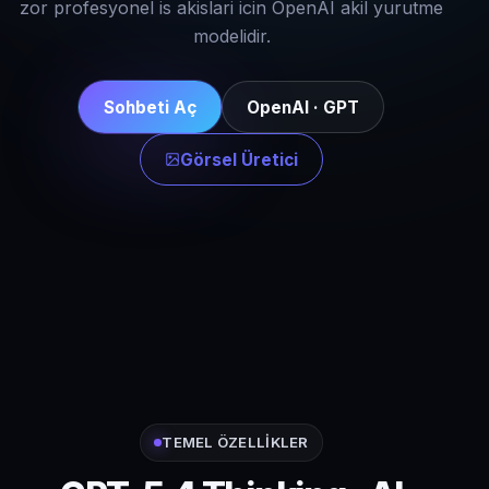
zor profesyonel is akislari icin OpenAI akil yurutme
modelidir.
Sohbeti Aç
OpenAI · GPT
Görsel Üretici
TEMEL ÖZELLIKLER