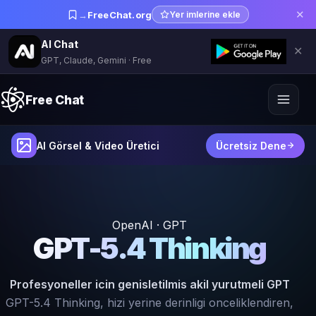
✕
→
FreeChat.org
Yer imlerine ekle
AI Chat
✕
GPT, Claude, Gemini · Free
Free Chat
AI Görsel & Video Üretici
Ücretsiz Dene
OpenAI · GPT
GPT-5.4 Thinking
Profesyoneller icin genisletilmis akil yurutmeli GPT
GPT-5.4 Thinking, hizi yerine derinligi onceliklendiren,