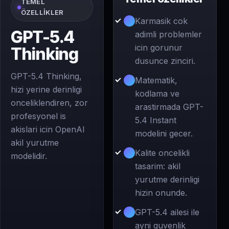
TEMEL
ÖZELLIKLER
Karmasik cok
GPT-5.4
adimli problemler
icin gorunur
Thinking
dusunce zinciri.
GPT-5.4 Thinking,
Matematik,
hizi yerine derinligi
kodlama ve
onceliklendiren, zor
arastirmada GPT-
profesyonel is
5.4 Instant
akislari icin OpenAI
modelini gecer.
akil yurutme
Kalite oncelikli
modelidir.
tasarim: akil
yurutme derinligi
hizin onunde.
GPT-5.4 ailesi ile
ayni guvenlik