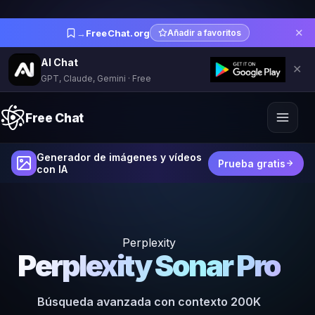
✕
→
FreeChat.org
Añadir a favoritos
AI Chat
✕
GPT, Claude, Gemini · Free
Free Chat
Generador de imágenes y vídeos
Prueba gratis
con IA
Perplexity
Perplexity Sonar Pro
Búsqueda avanzada con contexto 200K