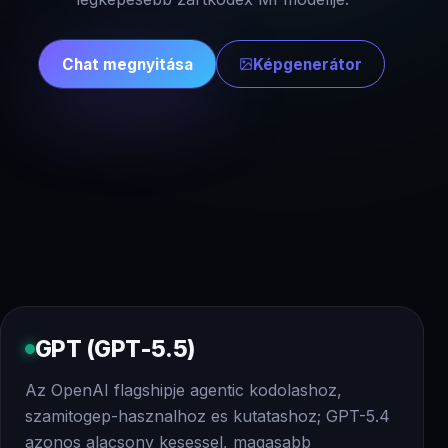
Chat megnyitása
Képgenerátor
GPT (GPT-5.5)
Az OpenAI flagshipje agentic kodolashoz,
szamitogep-hasznalhoz es kutatashoz; GPT-5.4
azonos alacsony kesessel, magasabb