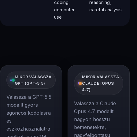
coding,
reasoning,
computer
careful analysis
use
MIKOR VÁLASSZA
MIKOR VÁLASSZA
GPT (GPT-5.5)
CLAUDE (OPUS
4.7)
Valassza a GPT-5.5
Valassza a Claude
modellt gyors
Opus 4.7 modellt
agoncos kodolasra
nagyon hosszu
es
bemenetekre,
eszkozhasznalatra
nagyfelbontasu
anelkul, hogy 1M