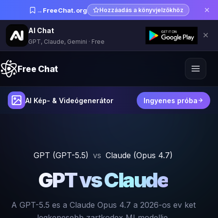
✕
→
FreeChat.org
Hozzáadás a könyvjelzőkhöz
AI Chat
✕
GPT, Claude, Gemini · Free
Free Chat
AI Kép- & Videógenerátor
Ingyenes próba
GPT (GPT-5.5)
vs
Claude (Opus 4.7)
GPT vs Claude
A GPT-5.5 es a Claude Opus 4.7 a 2026-os ev ket
legkepesebb zartkodex MI modellje.