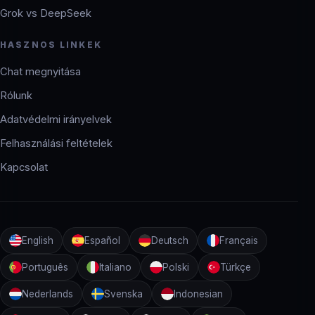
Grok vs DeepSeek
HASZNOS LINKEK
Chat megnyitása
Rólunk
Adatvédelmi irányelvek
Felhasználási feltételek
Kapcsolat
English
Español
Deutsch
Français
Português
Italiano
Polski
Türkçe
Nederlands
Svenska
Indonesian