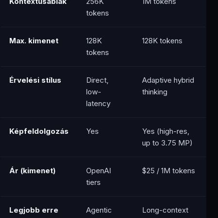
Kontextusablak
256K
1M tokens
tokens
Max. kimenet
128K
128K tokens
tokens
Érvelési stílus
Direct,
Adaptive hybrid
low-
thinking
latency
Képfeldolgozás
Yes
Yes (high-res,
up to 3.75 MP)
Ár (kimenet)
OpenAI
$25 / 1M tokens
tiers
Legjobb erre
Agentic
Long-context