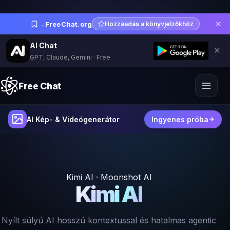
✕
→
FreeChat.org
Hozzáadás a könyvjelzőkhöz
AI Chat
✕
GPT, Claude, Gemini · Free
Free Chat
AI Kép- & Videógenerátor
Ingyenes próba
Kimi AI · Moonshot AI
Kimi AI
Nyílt súlyú AI hosszú kontextussal és hatalmas agentic