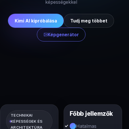
képességekkel
Kimi AI kipróbálása
Tudj meg többet
Képgenerátor
Főbb jellemzők
TECHNIKAI
KÉPESSÉGEK ÉS
Hatalmas
ARCHITEKTÚRA