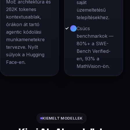
MoE architektúra és
saját
262K tokenes
üzemeltetésű
kontextusablak,
telepítésekhez.
órákon át tartó
Csúcs
agentic kódolási
benchmarkok —
munkamenetekre
80%+ a SWE-
tervezve. Nyílt
Bench Verified-
súlyok a Hugging
en, 93% a
Face-en.
MathVision-ön.
KIEMELT MODELLEK