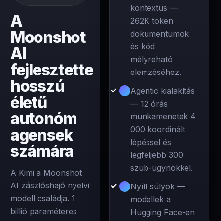
kontextus —
A
262K token
Moonshot
dokumentumok
és kód
AI
mélyreható
fejlesztette
elemzéséhez.
hosszú
Agentic kialakítás
életű
— 12 órás
autonóm
munkamenetek 4
000 koordinált
agensek
lépéssel és
számára
legfeljebb 300
szub-ügynökkel.
A Kimi a Moonshot
AI zászlóshajó nyelvi
Nyílt súlyok —
modell családja. 1
modellek a
billió paraméteres
Hugging Face-en