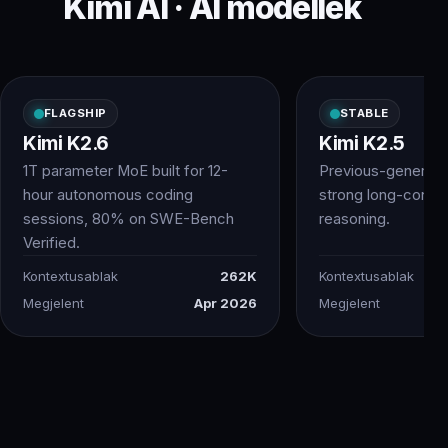
Kimi AI · AI modellek
FLAGSHIP
STABLE
Kimi K2.6
Kimi K2.5
1T parameter MoE built for 12-
Previous-generatio
hour autonomous coding
strong long-conte
sessions, 80% on SWE-Bench
reasoning.
Verified.
Kontextusablak
262K
Kontextusablak
Megjelent
Apr 2026
Megjelent