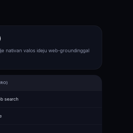
)
llje nativan valos ideju web-groundinggal
PRO)
eb search
e