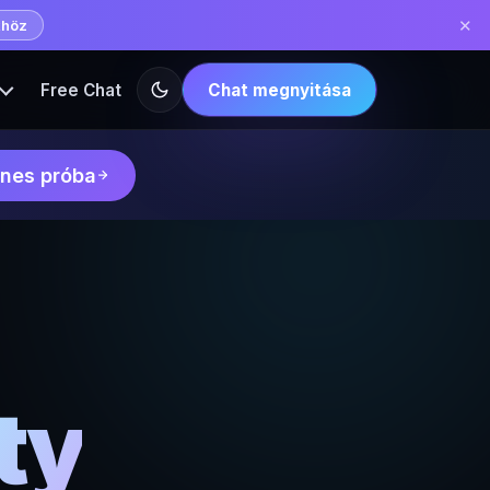
✕
khöz
Free Chat
Chat megnyitása
nes próba
ty