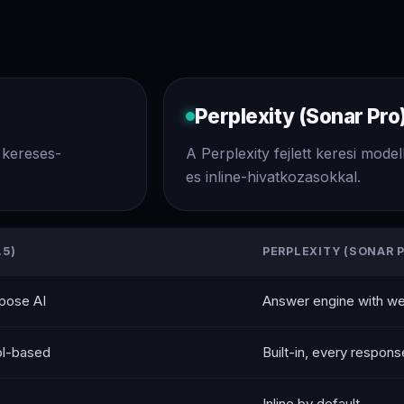
Perplexity (Sonar Pro
 kereses-
A Perplexity fejlett keresi mode
es inline-hivatkozasokkal.
.5)
PERPLEXITY (SONAR 
pose AI
Answer engine with w
ol-based
Built-in, every respons
Inline by default