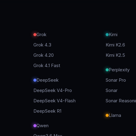
Grok
Kimi
Grok 4.3
Kimi K2.6
Grok 4.20
Kimi K2.5
Grok 4.1 Fast
Perplexity
DeepSeek
Sonar Pro
DeepSeek V4-Pro
Sonar
DeepSeek V4-Flash
Sonar Reasoni
DeepSeek R1
Llama
Qwen
Qwen3.6 Max