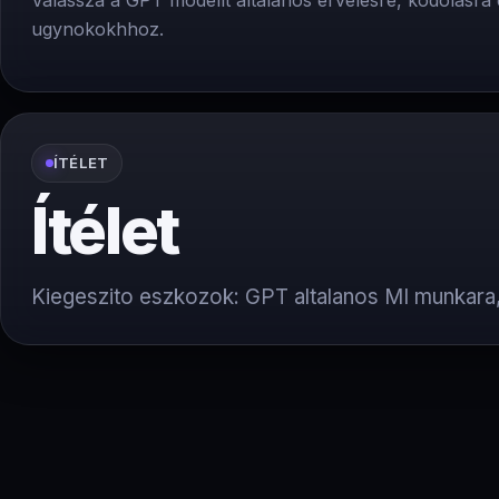
Valassza a GPT modellt altalanos ervelesre, kodolasra 
ugynokokhhoz.
ÍTÉLET
Ítélet
Kiegeszito eszkozok: GPT altalanos MI munkara, 