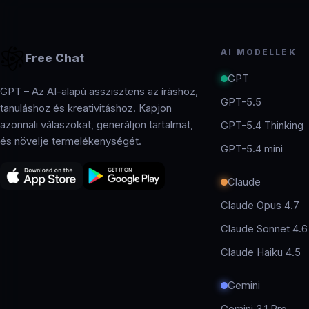
AI MODELLEK
Free Chat
GPT
GPT – Az AI-alapú asszisztens az íráshoz,
GPT-5.5
tanuláshoz és kreativitáshoz. Kapjon
azonnali válaszokat, generáljon tartalmat,
GPT-5.4 Thinking
és növelje termelékenységét.
GPT-5.4 mini
Claude
Claude Opus 4.7
Claude Sonnet 4.6
Claude Haiku 4.5
Gemini
Gemini 3.1 Pro