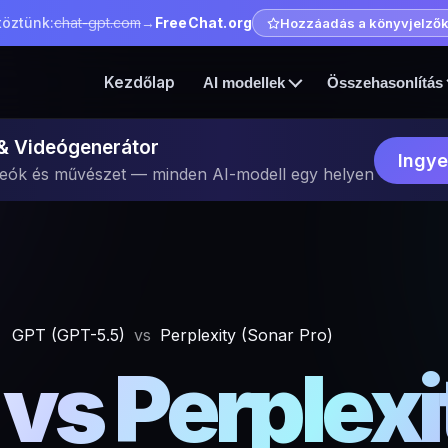
töztünk:
chat-gpt.com
→
FreeChat.org
Hozzáadás a könyvjelző
Kezdőlap
AI modellek
Összehasonlítás
 & Videógenerátor
Ingye
deók és művészet — minden AI-modell egy helyen
GPT (GPT-5.5)
vs
Perplexity (Sonar Pro)
vs Perplexi