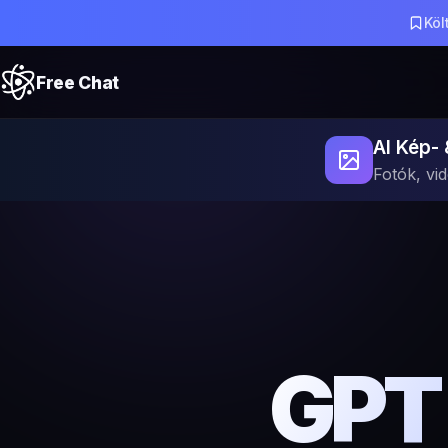
Köl
Free Chat
AI Kép-
Fotók, vi
GPT 