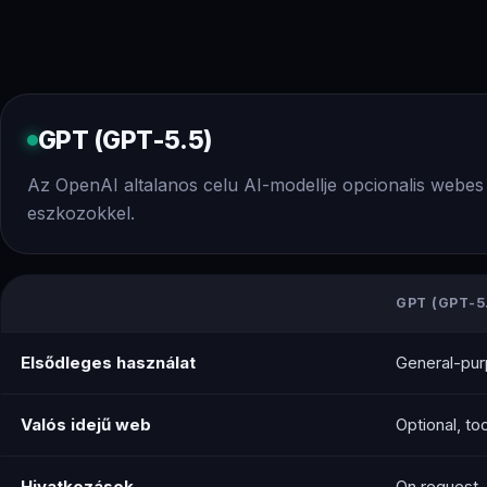
GPT (GPT-5.5)
Az OpenAI altalanos celu AI-modellje opcionalis webes
eszkozokkel.
GPT (GPT-5
Elsődleges használat
General-pur
Valós idejű web
Optional, to
Hivatkozások
On request