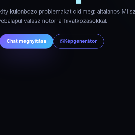
xity kulonbozo problemakat old meg: altalanos MI 
ebalapul valaszmotorral hivatkozasokkal.
Chat megnyitása
Képgenerátor