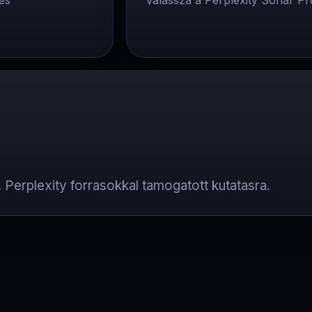
es
Valassza a Perplexity Sonar Pr
Perplexity forrasokkal tamogatott kutatasra.