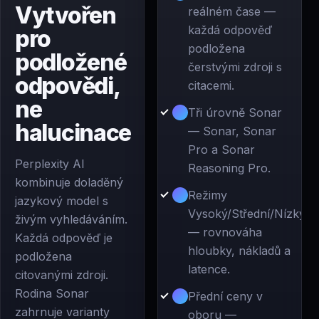
Vytvořen
reálném čase —
každá odpověď
pro
podložena
podložené
čerstvými zdroji s
odpovědi,
citacemi.
ne
Tři úrovně Sonar
halucinace
— Sonar, Sonar
Pro a Sonar
Perplexity AI
Reasoning Pro.
kombinuje doladěný
Režimy
jazykový model s
Vysoký/Střední/Nízký
živým vyhledáváním.
— rovnováha
Každá odpověď je
hloubky, nákladů a
podložena
latence.
citovanými zdroji.
Rodina Sonar
Přední ceny v
zahrnuje varianty
oboru —