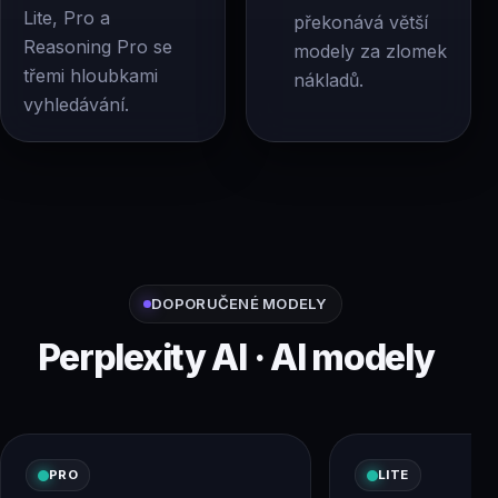
Lite, Pro a
překonává větší
Reasoning Pro se
modely za zlomek
třemi hloubkami
nákladů.
vyhledávání.
DOPORUČENÉ MODELY
Perplexity AI · AI modely
PRO
LITE