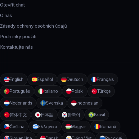
Otevřít chat
O nás
Zásady ochrany osobních údajů
Podmínky použití
Kontaktujte nás
English
Español
Deutsch
Français
Português
Italiano
Polski
Türkçe
Nederlands
Svenska
Indonesian
简体中文
日本語
한국어
Brasil
Čeština
Ελληνικά
Magyar
Română
Slovenčina
Dansk
Tiếng Việt
Русский