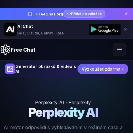
✕
→
FreeChat.org
Přidat do záložek
AI Chat
✕
GPT, Claude, Gemini · Free
Free Chat
Generátor obrázků & videa s
Vyzkoušet zdarma
AI
Perplexity AI · Perplexity
Perplexity AI
AI motor odpovědí s vyhledáváním v reálném čase a