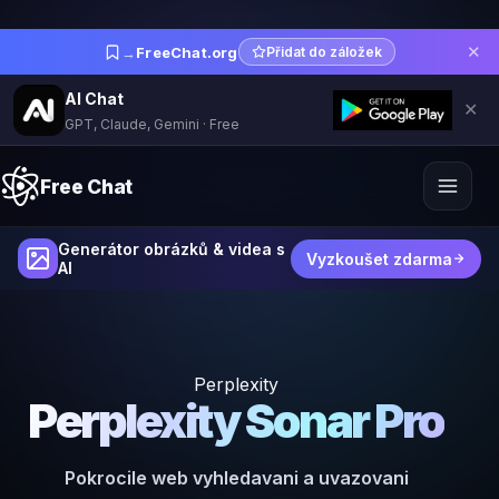
✕
→
FreeChat.org
Přidat do záložek
AI Chat
✕
GPT, Claude, Gemini · Free
Free Chat
Generátor obrázků & videa s
Vyzkoušet zdarma
AI
Perplexity
Perplexity Sonar Pro
Pokrocile web vyhledavani a uvazovani