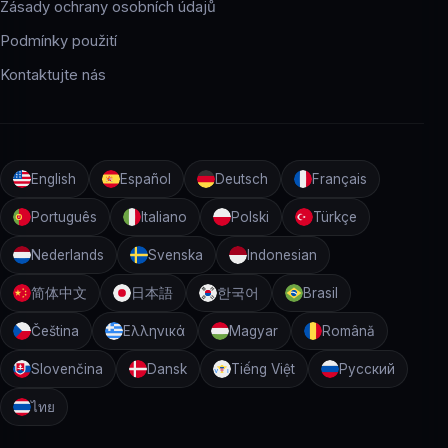
Zásady ochrany osobních údajů
Podmínky použití
Kontaktujte nás
English
Español
Deutsch
Français
Português
Italiano
Polski
Türkçe
Nederlands
Svenska
Indonesian
简体中文
日本語
한국어
Brasil
Čeština
Ελληνικά
Magyar
Română
Slovenčina
Dansk
Tiếng Việt
Русский
ไทย