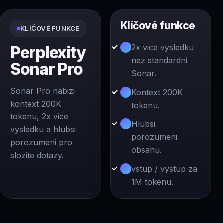
Klíčové funkce
KLÍČOVÉ FUNKCE
2x vice vysledku
Perplexity
nez standardni
Sonar Pro
Sonar.
Sonar Pro nabizi
Kontext 200K
kontext 200K
tokenu.
tokenu, 2x vice
Hlubsi
vysledku a hlubsi
porozumeni
porozumeni pro
obsahu.
slozite dotazy.
vstup / vystup za
1M tokenu.