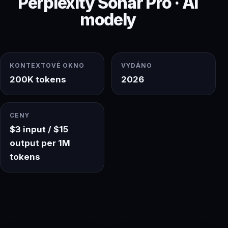
Perplexity Sonar Pro · AI
modely
KONTEXTOVÉ OKNO
VYDÁNO
200K tokens
2026
CENY
$3 input / $15
output per 1M
tokens