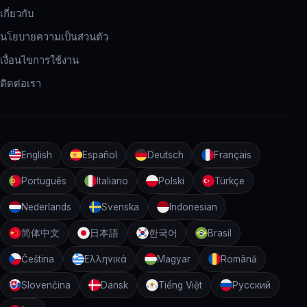
เกี่ยวกับ
นโยบายความเป็นส่วนตัว
เงื่อนไขการใช้งาน
ติดต่อเรา
English
Español
Deutsch
Français
Português
Italiano
Polski
Türkçe
Nederlands
Svenska
Indonesian
简体中文
日本語
한국어
Brasil
Čeština
Ελληνικά
Magyar
Română
Slovenčina
Dansk
Tiếng Việt
Русский