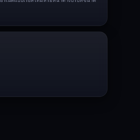
ทอร์เน็ตแบบเรียลไทม์หรือหน้าต่างบริบทขนาด