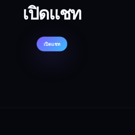
เปิดแชท
เปิดแชท