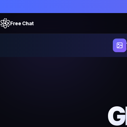
Free Chat
G