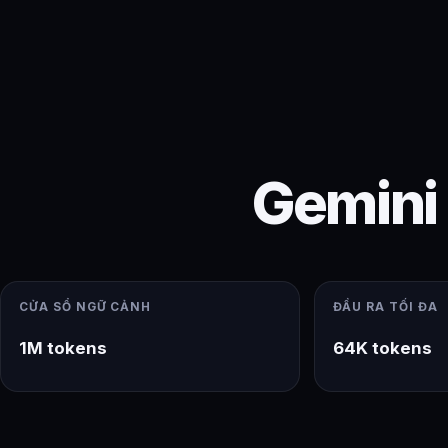
Gemini 
CỬA SỔ NGỮ CẢNH
ĐẦU RA TỐI ĐA
1M tokens
64K tokens