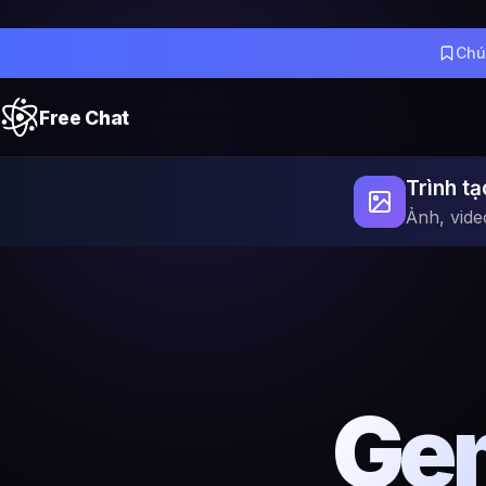
Chú
Free Chat
Trình tạ
Ảnh, vide
Gem