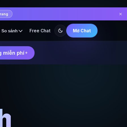
✕
trang
Free Chat
Mở Chat
So sánh
 miễn phí
h