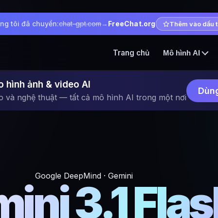
ng tôi đã chuyển:
chat-gpt.com
→
FreeChat.org
Thêm vào dấu 
Trang chủ
Mô hình AI
o hình ảnh & video AI
Dùng
o và nghệ thuật — tất cả mô hình AI trong một nơi
Google DeepMind · Gemini
ini 3.1 Flas