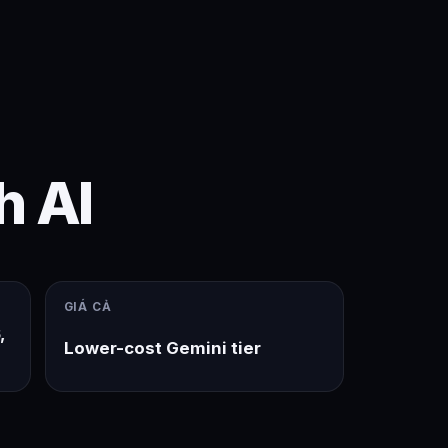
h AI
GIÁ CẢ
,
Lower-cost Gemini tier