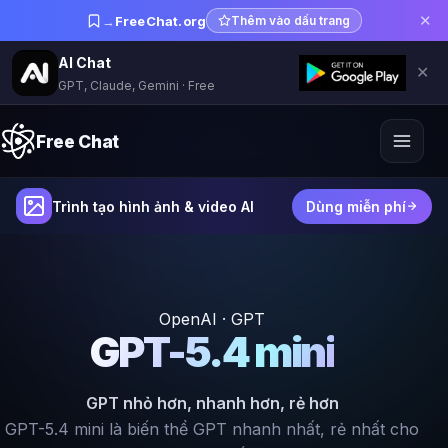
✕
→
FreeChat.org
Thêm vào dấu trang
AI Chat
✕
GPT, Claude, Gemini · Free
Free Chat
Trình tạo hình ảnh & video AI
Dùng miễn phí
OpenAI · GPT
GPT-5.4 mini
GPT nhỏ hơn, nhanh hơn, rẻ hơn
GPT-5.4 mini là biến thể GPT nhanh nhất, rẻ nhất cho