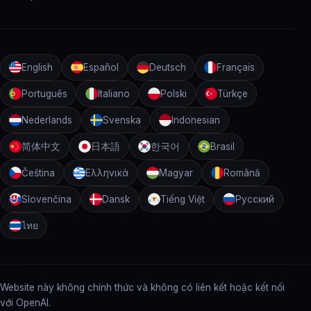
English
Español
Deutsch
Français
Português
Italiano
Polski
Türkçe
Nederlands
Svenska
Indonesian
简体中文
日本語
한국어
Brasil
Čeština
Ελληνικά
Magyar
Română
Slovenčina
Dansk
Tiếng Việt
Русский
ไทย
Website này không chính thức và không có liên kết hoặc kết nối
với OpenAI.