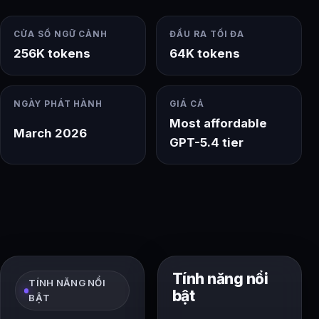
CỬA SỔ NGỮ CẢNH
ĐẦU RA TỐI ĐA
256K tokens
64K tokens
NGÀY PHÁT HÀNH
GIÁ CẢ
Most affordable
March 2026
GPT-5.4 tier
Tính năng nổi
TÍNH NĂNG NỔI
bật
BẬT