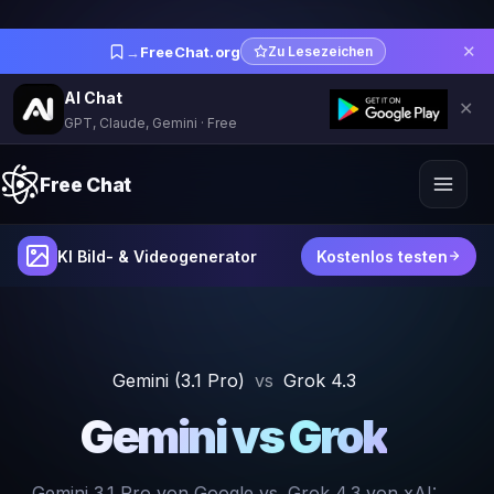
✕
→
FreeChat.org
Zu Lesezeichen
AI Chat
✕
GPT, Claude, Gemini · Free
Free Chat
KI Bild- & Videogenerator
Kostenlos testen
Gemini (3.1 Pro)
vs
Grok 4.3
Gemini vs Grok
Gemini 3.1 Pro von Google vs. Grok 4.3 von xAI: