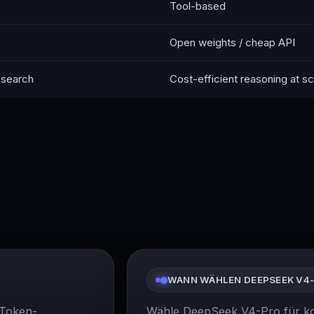
Tool-based
Open weights / cheap API
esearch
Cost-efficient reasoning at sc
WANN WÄHLEN DEEPSEEK V4
-Token-
Wähle DeepSeek V4-Pro für kos