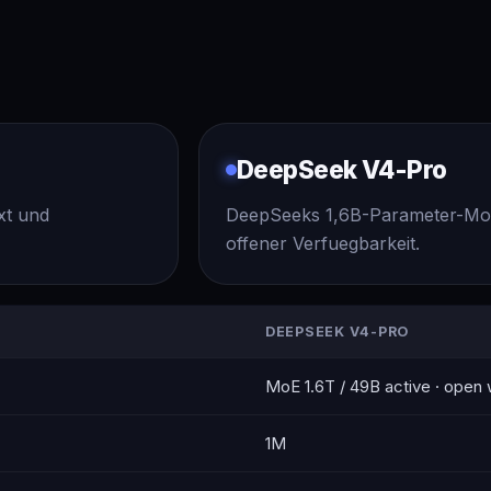
DeepSeek V4-Pro
xt und
DeepSeeks 1,6B-Parameter-MoE-
offener Verfuegbarkeit.
DEEPSEEK V4-PRO
MoE 1.6T / 49B active · open
1M