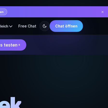
✕
hen
Free Chat
Chat öffnen
leich
s testen
ek