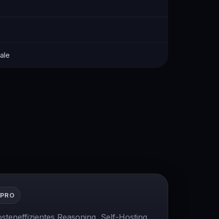
ale
-PRO
teneffizientes Reasoning, Self-Hosting