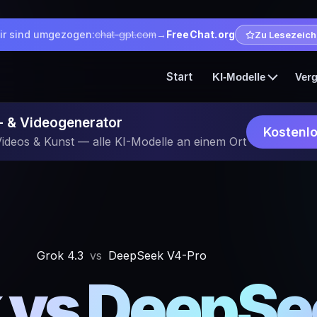
ir sind umgezogen:
chat-gpt.com
→
FreeChat.org
Zu Lesezeic
Start
KI-Modelle
Verg
d- & Videogenerator
Kostenlo
Videos & Kunst — alle KI-Modelle an einem Ort
Grok 4.3
vs
DeepSeek V4-Pro
 vs DeepSe