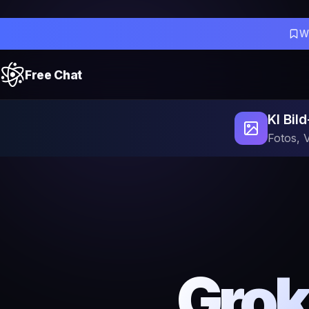
W
Free Chat
KI Bil
Fotos, 
Grok