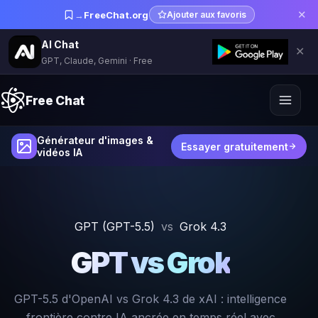
✕
→
FreeChat.org
Ajouter aux favoris
AI Chat
✕
GPT, Claude, Gemini · Free
Free Chat
Générateur d'images &
Essayer gratuitement
vidéos IA
GPT (GPT-5.5)
vs
Grok 4.3
GPT vs Grok
GPT-5.5 d'OpenAI vs Grok 4.3 de xAI : intelligence
frontière contre IA ancrée en temps réel avec