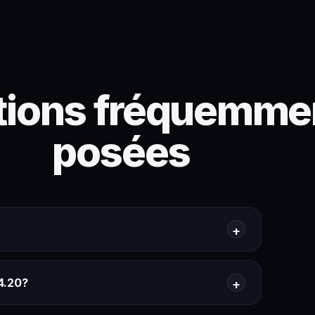
tions fréquemme
posées
 4.20?