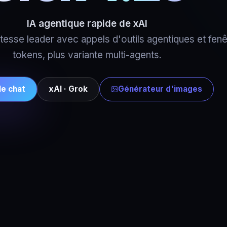
IA agentique rapide de xAI
esse leader avec appels d'outils agentiques et fen
tokens, plus variante multi-agents.
le chat
xAI · Grok
Générateur d'images