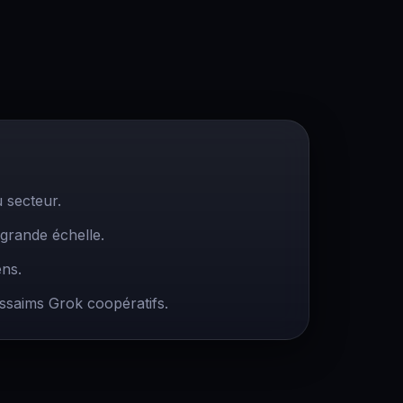
u secteur.
 grande échelle.
ns.
essaims Grok coopératifs.