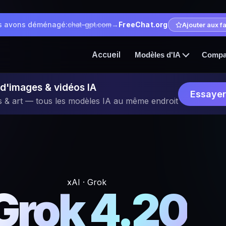
s avons déménagé:
chat-gpt.com
→
FreeChat.org
Ajouter aux f
Accueil
Modèles d'IA
Compa
d'images & vidéos IA
Essayer
s & art — tous les modèles IA au même endroit
xAI · Grok
Grok 4.20