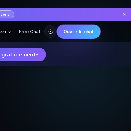
✕
avoris
Free Chat
Ouvrir le chat
rer
 gratuitement