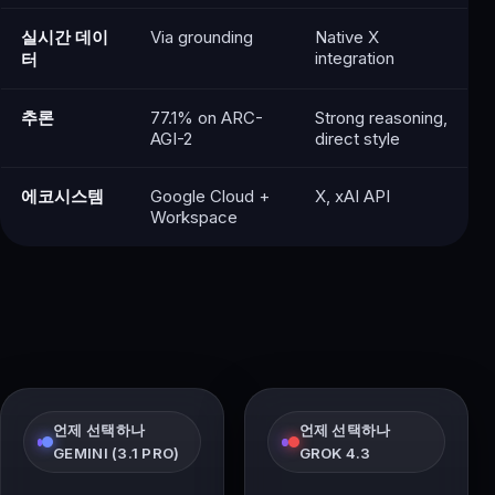
실시간 데이
Via grounding
Native X
integration
터
추론
77.1% on ARC-
Strong reasoning,
AGI-2
direct style
에코시스템
Google Cloud +
X, xAI API
Workspace
언제 선택하나
언제 선택하나
GEMINI (3.1 PRO)
GROK 4.3