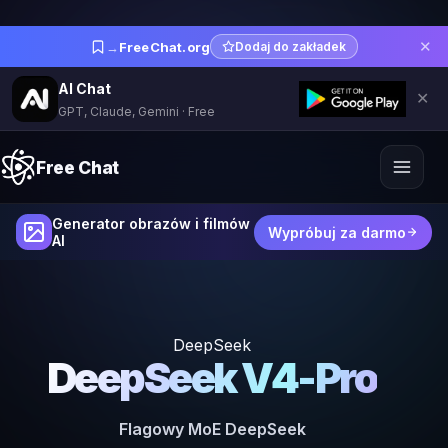
✕
→
FreeChat.org
Dodaj do zakładek
AI Chat
✕
GPT, Claude, Gemini · Free
Free Chat
Generator obrazów i filmów
Wypróbuj za darmo
AI
DeepSeek
DeepSeek V4-Pro
Flagowy MoE DeepSeek