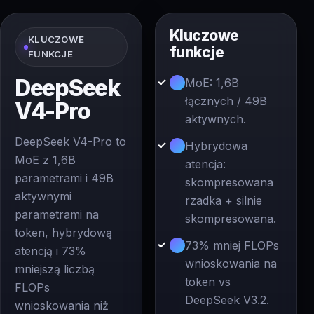
Kluczowe
KLUCZOWE
funkcje
FUNKCJE
DeepSeek
MoE: 1,6B
łącznych / 49B
V4-Pro
aktywnych.
DeepSeek V4-Pro to
Hybrydowa
MoE z 1,6B
atencja:
parametrami i 49B
skompresowana
aktywnymi
rzadka + silnie
parametrami na
skompresowana.
token, hybrydową
73% mniej FLOPs
atencją i 73%
wnioskowania na
mniejszą liczbą
token vs
FLOPs
DeepSeek V3.2.
wnioskowania niż