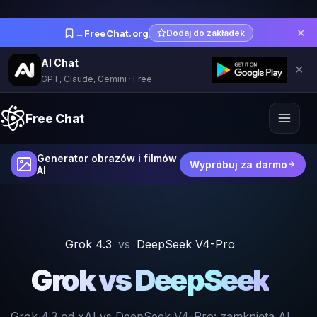
✕
→
FreeChat.org
Dodaj do zakładek
AI Chat
✕
GPT, Claude, Gemini · Free
Free Chat
Generator obrazów i filmów
Wypróbuj za darmo
AI
Grok 4.3
vs
DeepSeek V4-Pro
Grok vs DeepSeek
Grok 4.3 od xAI vs DeepSeek V4-Pro: zamknięta AI