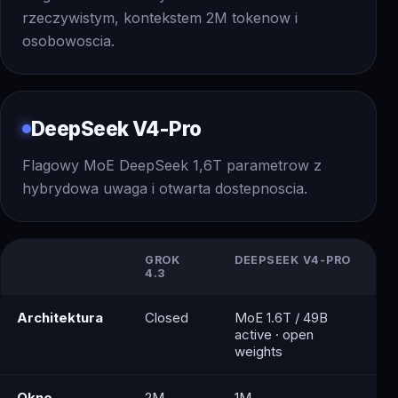
rzeczywistym, kontekstem 2M tokenow i
osobowoscia.
DeepSeek V4-Pro
Flagowy MoE DeepSeek 1,6T parametrow z
hybrydowa uwaga i otwarta dostepnoscia.
GROK
DEEPSEEK V4-PRO
4.3
Architektura
Closed
MoE 1.6T / 49B
active · open
weights
Okno
2M
1M