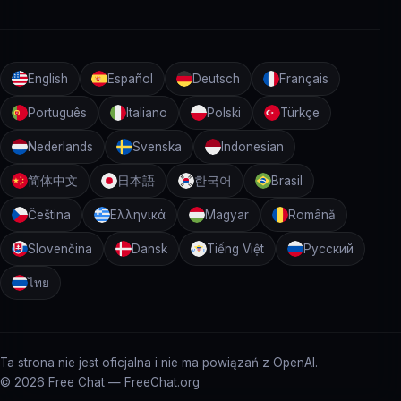
English
Español
Deutsch
Français
Português
Italiano
Polski
Türkçe
Nederlands
Svenska
Indonesian
简体中文
日本語
한국어
Brasil
Čeština
Ελληνικά
Magyar
Română
Slovenčina
Dansk
Tiếng Việt
Русский
ไทย
Ta strona nie jest oficjalna i nie ma powiązań z OpenAI.
©
2026 Free Chat — FreeChat.org