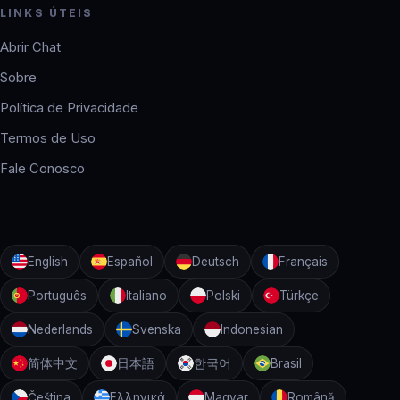
LINKS ÚTEIS
Abrir Chat
Sobre
Política de Privacidade
Termos de Uso
Fale Conosco
English
Español
Deutsch
Français
Português
Italiano
Polski
Türkçe
Nederlands
Svenska
Indonesian
简体中文
日本語
한국어
Brasil
Čeština
Ελληνικά
Magyar
Română