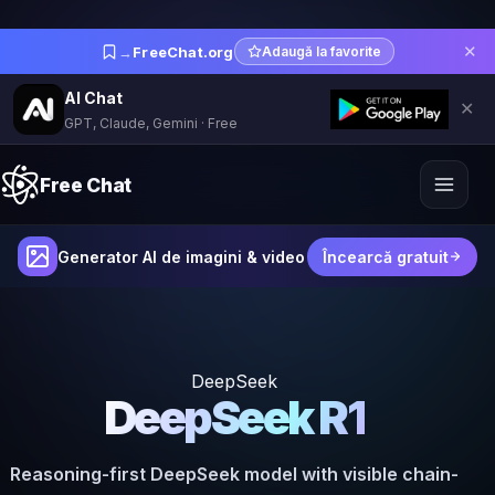
✕
→
FreeChat.org
Adaugă la favorite
AI Chat
✕
GPT, Claude, Gemini · Free
Free Chat
Generator AI de imagini & video
Încearcă gratuit
DeepSeek
DeepSeek R1
Reasoning-first DeepSeek model with visible chain-