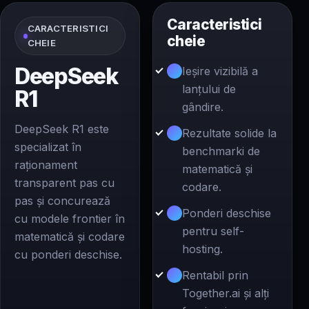
Caracteristici
CARACTERISTICI
cheie
CHEIE
DeepSeek
Ieșire vizibilă a
lanțului de
R1
gândire.
DeepSeek R1 este
Rezultate solide la
specializat în
benchmarki de
raționament
matematică și
transparent pas cu
codare.
pas și concurează
Ponderi deschise
cu modele frontier în
pentru self-
matematică și codare
hosting.
cu ponderi deschise.
Rentabil prin
Together.ai și alți