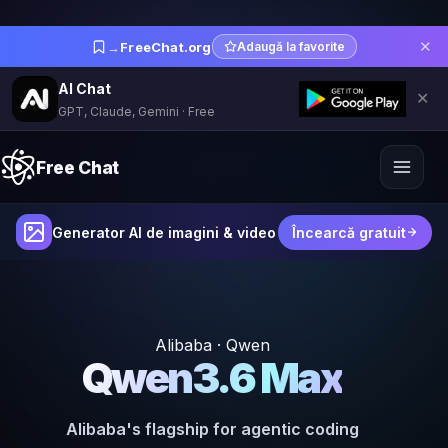
✕
→
FreeChat.org
Adaugă la favorite
AI Chat
✕
GPT, Claude, Gemini · Free
Free Chat
Generator AI de imagini & video
Încearcă gratuit
Alibaba · Qwen
Qwen3.6 Max
Alibaba's flagship for agentic coding