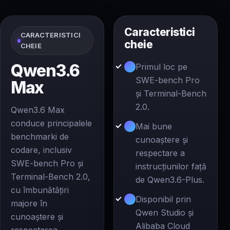
Caracteristici
CARACTERISTICI
cheie
CHEIE
Qwen3.6
Primul loc pe
SWE-bench Pro
Max
și Terminal-Bench
2.0.
Qwen3.6 Max
conduce principalele
Mai bune
benchmarki de
cunoaștere și
codare, inclusiv
respectare a
SWE-bench Pro și
instrucțiunilor față
Terminal-Bench 2.0,
de Qwen3.6-Plus.
cu îmbunătățiri
Disponibil prin
majore în
Qwen Studio și
cunoaștere și
Alibaba Cloud