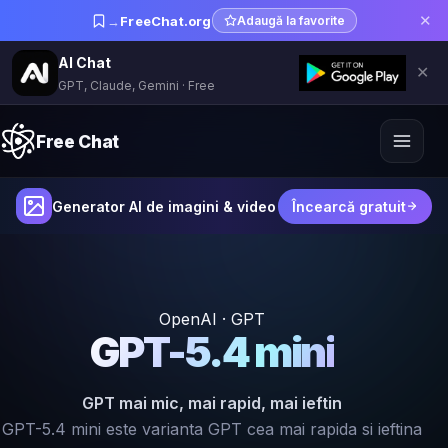
✕
→
FreeChat.org
Adaugă la favorite
AI Chat
✕
GPT, Claude, Gemini · Free
Free Chat
Generator AI de imagini & video
Încearcă gratuit
OpenAI · GPT
GPT-5.4 mini
GPT mai mic, mai rapid, mai ieftin
GPT-5.4 mini este varianta GPT cea mai rapida si ieftina