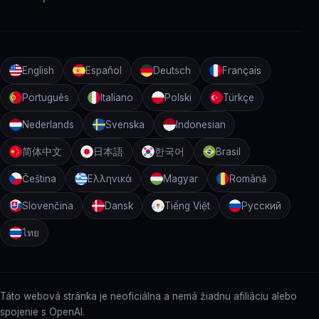
English
Español
Deutsch
Français
Português
Italiano
Polski
Türkçe
Nederlands
Svenska
Indonesian
简体中文
日本語
한국어
Brasil
Čeština
Ελληνικά
Magyar
Română
Slovenčina
Dansk
Tiếng Việt
Русский
ไทย
Táto webová stránka je neoficiálna a nemá žiadnu afiliáciu alebo
spojenie s OpenAI.