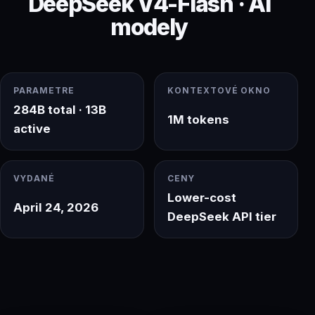
DeepSeek V4-Flash · AI
modely
PARAMETRE
KONTEXTOVÉ OKNO
284B total · 13B
1M tokens
active
VYDANÉ
CENY
Lower-cost
April 24, 2026
DeepSeek API tier