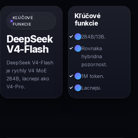
Kľúčové
KĽÚČOVÉ
funkcie
FUNKCIE
DeepSeek
284B/13B.
V4-Flash
Rovnaka
hybridna
DeepSeek V4-Flash
pozornost.
je rychly V4 MoE
1M token.
284B, lacnejsi ako
V4-Pro.
Lacnejsi.