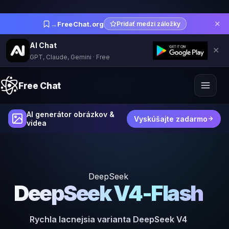
✕
→
FreeChat.org
Pridať medzi záložky
AI Chat
✕
GPT, Claude, Gemini · Free
Free Chat
AI generátor obrázkov &
Vyskúšajte zadarmo
videa
DeepSeek
DeepSeek V4-Flash
Rychla lacnejsia varianta DeepSeek V4