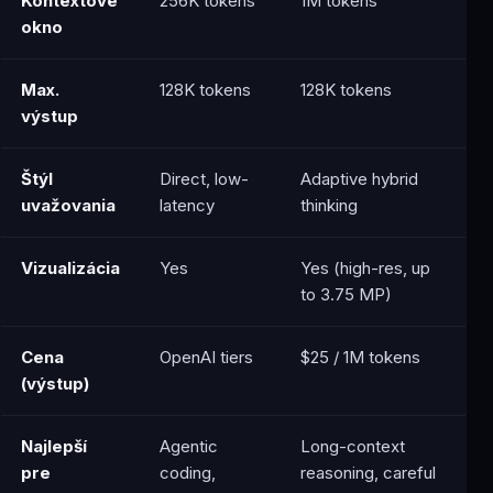
Kontextové
256K tokens
1M tokens
okno
Max.
128K tokens
128K tokens
výstup
Štýl
Direct, low-
Adaptive hybrid
uvažovania
latency
thinking
Vizualizácia
Yes
Yes (high-res, up
to 3.75 MP)
Cena
OpenAI tiers
$25 / 1M tokens
(výstup)
Najlepší
Agentic
Long-context
pre
coding,
reasoning, careful