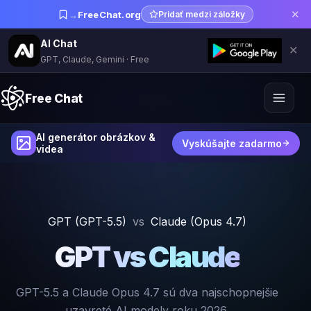
✕
→
FreeChat.org
Pridať medzi záložky
AI Chat
✕
GPT, Claude, Gemini · Free
Free Chat
AI generátor obrázkov &
Vyskúšajte zadarmo
videa
GPT (GPT-5.5)
vs
Claude (Opus 4.7)
GPT vs Claude
GPT-5.5 a Claude Opus 4.7 sú dva najschopnejšie
uzavreté AI modely roku 2026.