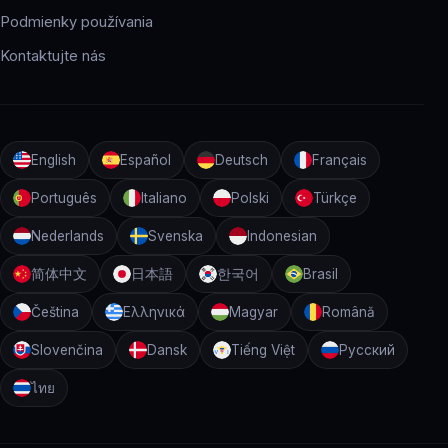
Podmienky používania
Kontaktujte nás
English
Español
Deutsch
Français
Português
Italiano
Polski
Türkçe
Nederlands
Svenska
Indonesian
简体中文
日本語
한국어
Brasil
Čeština
Ελληνικά
Magyar
Română
Slovenčina
Dansk
Tiếng Việt
Русский
ไทย