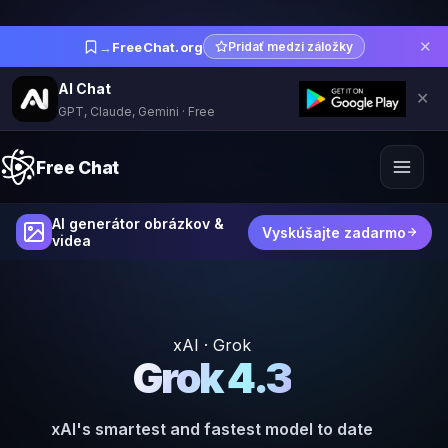
✕
→
FreeChat.org
Pridať medzi záložky
AI Chat
✕
GPT, Claude, Gemini · Free
Free Chat
AI generátor obrázkov &
Vyskúšajte zadarmo
videa
xAI · Grok
Grok 4.3
xAI's smartest and fastest model to date