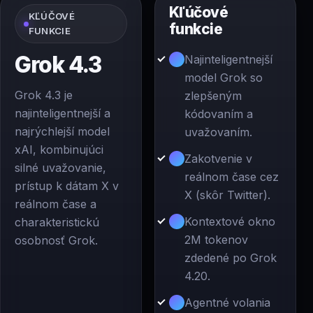
Kľúčové
KĽÚČOVÉ
funkcie
FUNKCIE
Grok 4.3
Najinteligentnejší
model Grok so
Grok 4.3 je
zlepšeným
najinteligentnejší a
kódovaním a
najrýchlejší model
uvažovaním.
xAI, kombinujúci
Zakotvenie v
silné uvažovanie,
reálnom čase cez
prístup k dátam X v
X (skôr Twitter).
reálnom čase a
Kontextové okno
charakteristickú
2M tokenov
osobnosť Grok.
zdedené po Grok
4.20.
Agentné volania