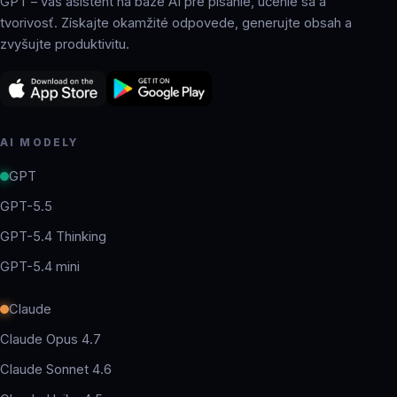
GPT – váš asistent na báze AI pre písanie, učenie sa a
tvorivosť. Získajte okamžité odpovede, generujte obsah a
zvyšujte produktivitu.
AI MODELY
GPT
GPT-5.5
GPT-5.4 Thinking
GPT-5.4 mini
Claude
Claude Opus 4.7
Claude Sonnet 4.6