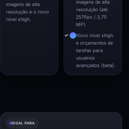
imagens de alta
imagens de alta
resolução (até
resolução e o novo
2576px / 3,75
nível xhigh.
MP).
Novo nível xhigh
e orçamentos de
tarefas para
usuários
avançados (beta).
IDEAL PARA