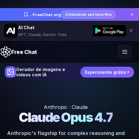
✕
→
FreeChat.org
Adicionar aos favoritos
AI Chat
✕
GPT, Claude, Gemini · Free
Free Chat
Gerador de imagens e
Experimente grátis
vídeos com IA
Anthropic · Claude
Claude Opus 4.7
Anthropic's flagship for complex reasoning and