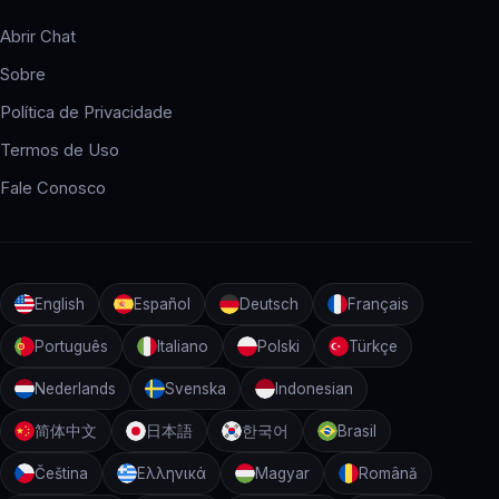
Abrir Chat
Sobre
Política de Privacidade
Termos de Uso
Fale Conosco
English
Español
Deutsch
Français
Português
Italiano
Polski
Türkçe
Nederlands
Svenska
Indonesian
简体中文
日本語
한국어
Brasil
Čeština
Ελληνικά
Magyar
Română