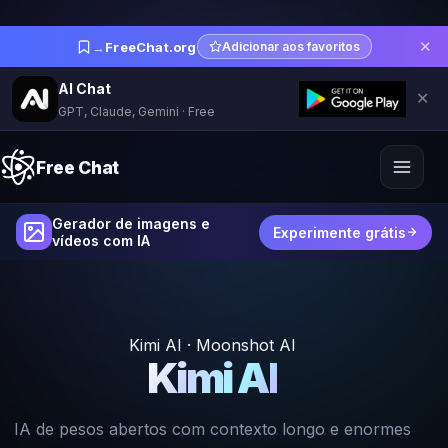
✕
→
FreeChat.org
Adicionar aos favoritos
AI Chat
✕
GPT, Claude, Gemini · Free
Free Chat
Gerador de imagens e
Experimente grátis
vídeos com IA
Kimi AI · Moonshot AI
Kimi AI
IA de pesos abertos com contexto longo e enormes