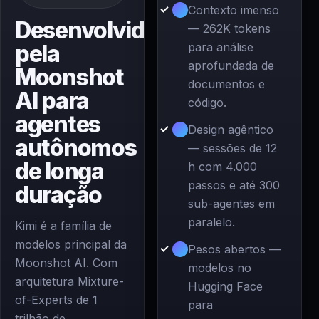
Contexto imenso
Desenvolvido
— 262K tokens
pela
para análise
aprofundada de
Moonshot
documentos e
AI para
código.
agentes
Design agêntico
autônomos
— sessões de 12
de longa
h com 4.000
passos e até 300
duração
sub-agentes em
paralelo.
Kimi é a família de
modelos principal da
Pesos abertos —
Moonshot AI. Com
modelos no
arquitetura Mixture-
Hugging Face
of-Experts de 1
para
trilhão de