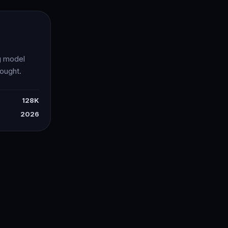
g model
ought.
128K
2026