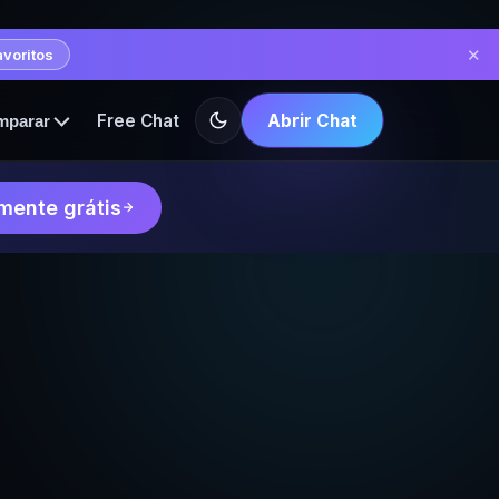
✕
avoritos
Free Chat
Abrir Chat
mparar
mente grátis