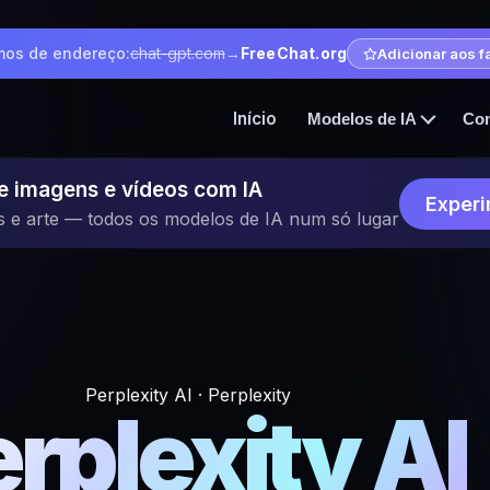
os de endereço:
chat-gpt.com
→
FreeChat.org
Adicionar aos f
Início
Modelos de IA
Co
e imagens e vídeos com IA
Experi
s e arte — todos os modelos de IA num só lugar
Perplexity AI · Perplexity
rplexity AI