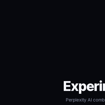
Experi
Perplexity AI com