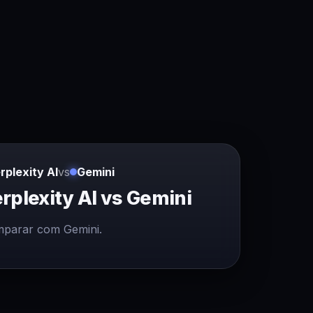
rplexity AI
vs
Gemini
rplexity AI vs Gemini
parar com Gemini.