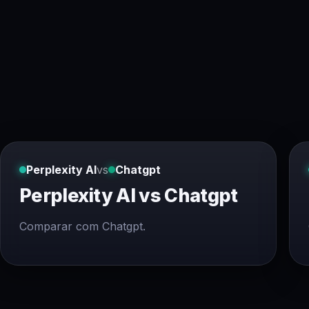
Perplexity AI
vs
Chatgpt
Perplexity AI vs Chatgpt
Comparar com Chatgpt.