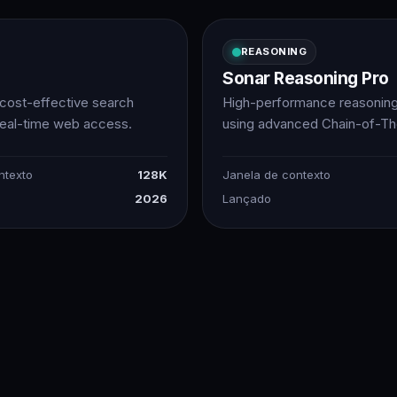
REASONING
Sonar Reasoning Pro
 cost-effective search
High-performance reasonin
real-time web access.
using advanced Chain-of-Th
ntexto
128K
Janela de contexto
2026
Lançado