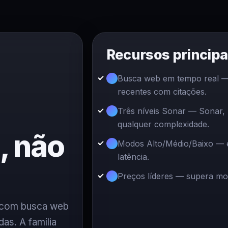
Recursos principa
Busca web em tempo real — 
recentes com citações.
Três níveis Sonar — Sonar,
qualquer complexidade.
, não
Modos Alto/Médio/Baixo — eq
latência.
Preços líderes — supera mo
m com busca web
as. A família