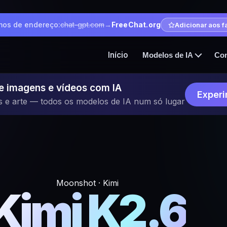
os de endereço:
chat-gpt.com
→
FreeChat.org
Adicionar aos f
Início
Modelos de IA
Co
e imagens e vídeos com IA
Experi
s e arte — todos os modelos de IA num só lugar
Moonshot · Kimi
Kimi K2.6