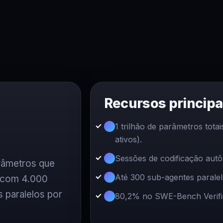
Recursos principa
1 trilhão de parâmetros totai
ativos).
Sessões de codificação aut
râmetros que
Até 300 sub-agentes parale
s com 4.000
 paralelos por
80,2% no SWE-Bench Verifi