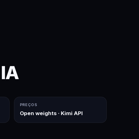
 IA
PREÇOS
Open weights · Kimi API