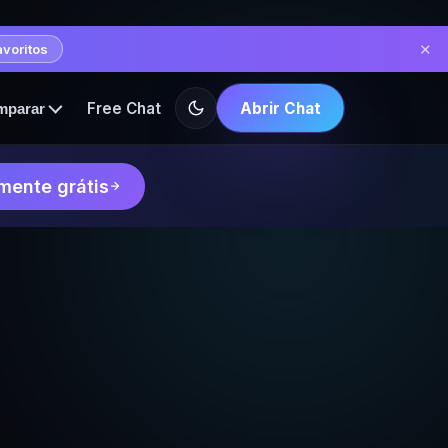
✕
avoritos
Free Chat
Abrir Chat
mparar
mente grátis