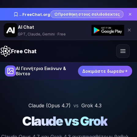
✕
→
FreeChat.org
Προσθήκη στους σελιδοδείκτες
AI Chat
✕
GPT, Claude, Gemini · Free
Free Chat
AI Γεννήτρια Εικόνων &
Δοκιμάστε δωρεάν
Βίντεο
Claude (Opus 4.7)
vs
Grok 4.3
Claude vs Grok
Claude Opus 4.7 και Grok 4.3 αντιπαραθέτουν βαθιά