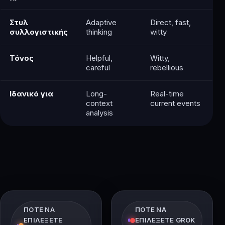
Στυλ
Adaptive
Direct, fast,
συλλογιστικής
thinking
witty
Τόνος
Helpful,
Witty,
careful
rebellious
Ιδανικό για
Long-
Real-time
context
current events
analysis
ΠΌΤΕ ΝΑ
ΠΌΤΕ ΝΑ
ΕΠΙΛΈΞΕΤΕ
ΕΠΙΛΈΞΕΤΕ GROK