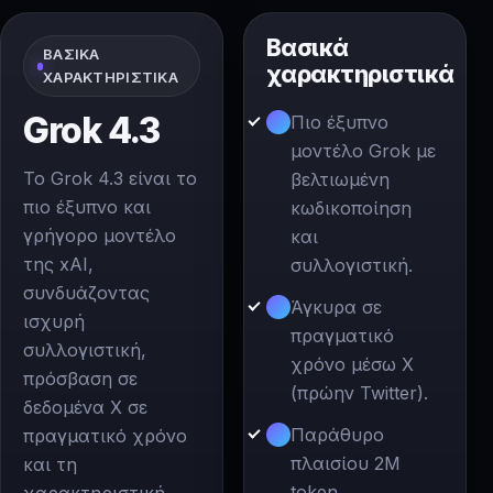
Βασικά
ΒΑΣΙΚΆ
χαρακτηριστικά
ΧΑΡΑΚΤΗΡΙΣΤΙΚΆ
Grok 4.3
Πιο έξυπνο
μοντέλο Grok με
Το Grok 4.3 είναι το
βελτιωμένη
πιο έξυπνο και
κωδικοποίηση
γρήγορο μοντέλο
και
της xAI,
συλλογιστική.
συνδυάζοντας
Άγκυρα σε
ισχυρή
πραγματικό
συλλογιστική,
χρόνο μέσω X
πρόσβαση σε
(πρώην Twitter).
δεδομένα X σε
Παράθυρο
πραγματικό χρόνο
πλαισίου 2M
και τη
token