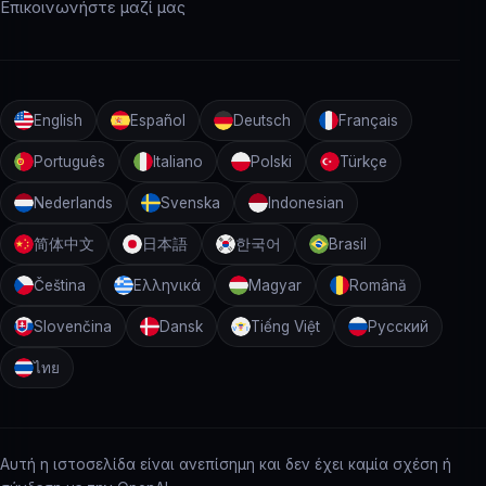
Επικοινωνήστε μαζί μας
English
Español
Deutsch
Français
Português
Italiano
Polski
Türkçe
Nederlands
Svenska
Indonesian
简体中文
日本語
한국어
Brasil
Čeština
Ελληνικά
Magyar
Română
Slovenčina
Dansk
Tiếng Việt
Русский
ไทย
Αυτή η ιστοσελίδα είναι ανεπίσημη και δεν έχει καμία σχέση ή