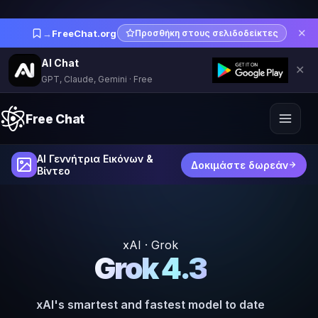
✕
→
FreeChat.org
Προσθήκη στους σελιδοδείκτες
AI Chat
✕
GPT, Claude, Gemini · Free
Free Chat
AI Γεννήτρια Εικόνων &
Δοκιμάστε δωρεάν
Βίντεο
xAI · Grok
Grok 4.3
xAI's smartest and fastest model to date