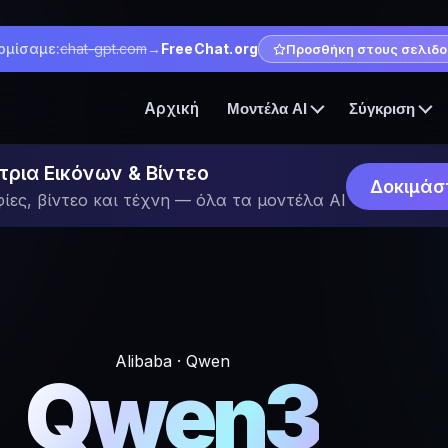
ομίσαμε:
chat-gpt.com
→
FreeChat.org
Προσθήκη στους σελιδο
Αρχική
Μοντέλα AI
Σύγκριση
τρια Εικόνων & Βίντεο
Δοκιμάσ
ες, βίντεο και τέχνη — όλα τα μοντέλα AI
Alibaba · Qwen
Qwen3