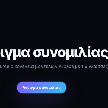
ιγμα συνομιλίας
urce οικογενεια μοντελων Alibaba με 119 γλωσσες
Άνοιγμα συνομιλίας