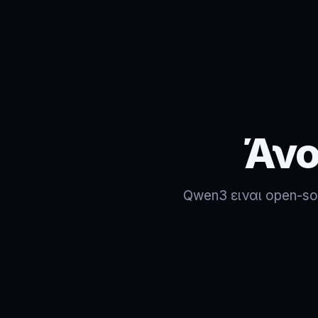
Άνο
Qwen3 ειναι open-so