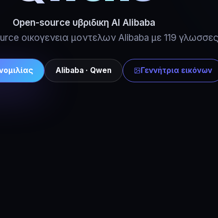
Open-source υβριδικη AI Alibaba
urce οικογενεια μοντελων Alibaba με 119 γλωσσες
νομιλίας
Alibaba · Qwen
Γεννήτρια εικόνων