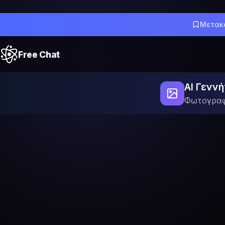
Μετακ
Free Chat
AI Γεννή
Φωτογραφί