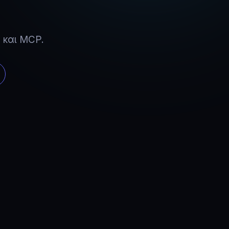
 και MCP.