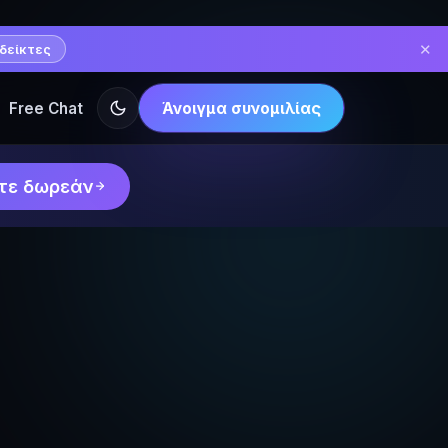
✕
δείκτες
Free Chat
Άνοιγμα συνομιλίας
τε δωρεάν