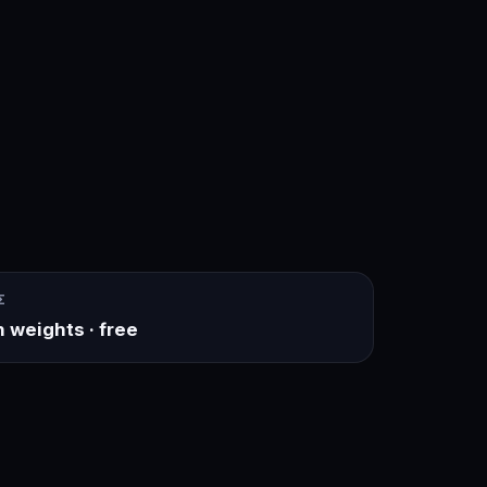
Σ
 weights · free