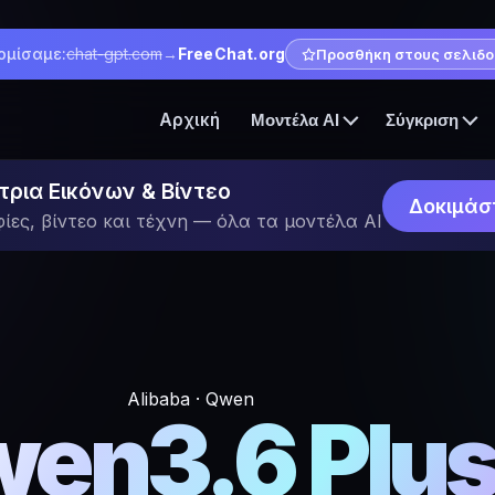
ομίσαμε:
chat-gpt.com
→
FreeChat.org
Προσθήκη στους σελιδο
Αρχική
Μοντέλα AI
Σύγκριση
τρια Εικόνων & Βίντεο
Δοκιμάσ
ες, βίντεο και τέχνη — όλα τα μοντέλα AI
Alibaba · Qwen
en3.6 Plu