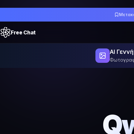
Μετακ
Free Chat
AI Γεννή
Φωτογραφί
Qw