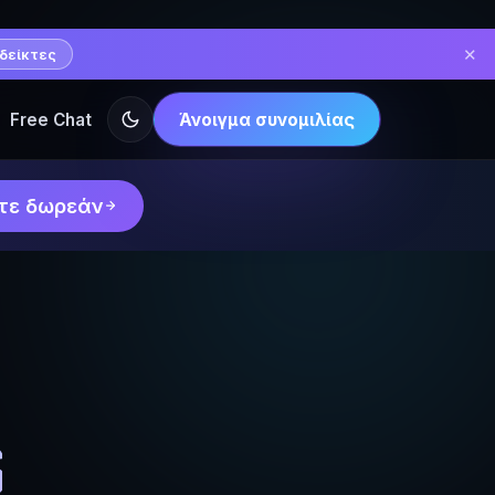
✕
δείκτες
Free Chat
Άνοιγμα συνομιλίας
τε δωρεάν
s