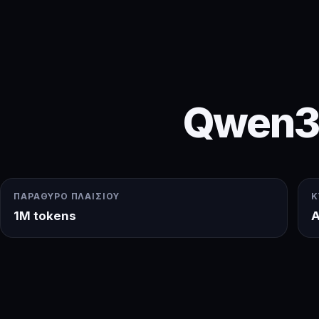
Qwen3.
ΠΑΡΆΘΥΡΟ ΠΛΑΙΣΊΟΥ
Κ
1M tokens
A