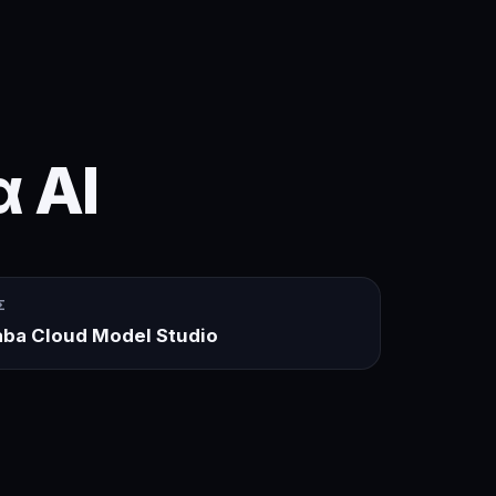
α AI
Σ
aba Cloud Model Studio