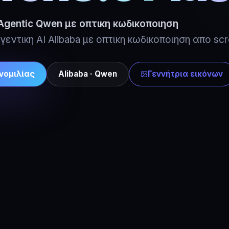
Agentic Qwen με οπτικη κωδικοποιηση
γεντικη AI Alibaba με οπτικη κωδικοποιηση απο sc
νομιλίας
Alibaba · Qwen
Γεννήτρια εικόνων