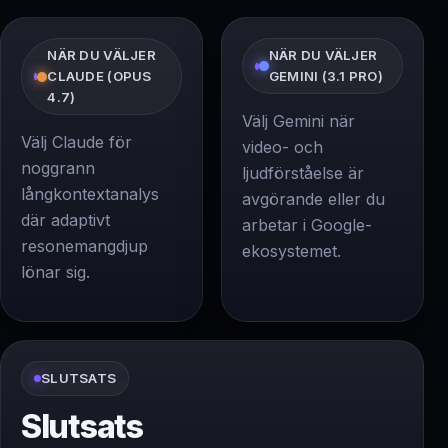
NÄR DU VÄLJER
NÄR DU VÄLJER
CLAUDE (OPUS
GEMINI (3.1 PRO)
4.7)
Välj Gemini när
Välj Claude för
video- och
noggrann
ljudförståelse är
långkontextanalys
avgörande eller du
där adaptivt
arbetar i Google-
resonemangdjup
ekosystemet.
lönar sig.
SLUTSATS
Slutsats