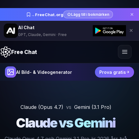
✕
→
FreeChat.org
Lägg till i bokmärken
AI Chat
✕
GPT, Claude, Gemini · Free
Free Chat
AI Bild- & Videogenerator
Prova gratis
Claude (Opus 4.7)
vs
Gemini (3.1 Pro)
Claude vs Gemini
Claude Opus 4.7 och Gemini 3.1 Pro är 2026 års två