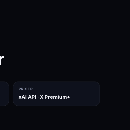
r
PRISER
xAI API · X Premium+