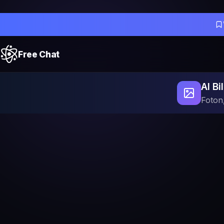
Free Chat
AI B
Foton,