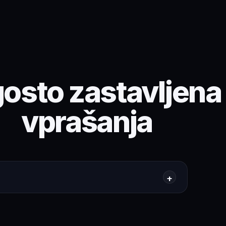
osto zastavljena
vprašanja