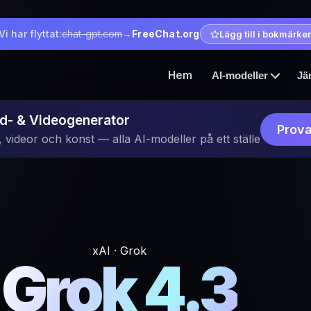
Vi har flyttat:
chat-gpt.com
→
FreeChat.org
Lägg till i bokmärke
Hem
AI-modeller
Jä
ild- & Videogenerator
Prova
 videor och konst — alla AI-modeller på ett ställe
xAI · Grok
Grok 4.3