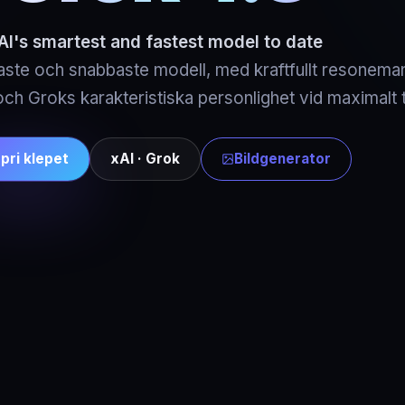
AI's smartest and fastest model to date
aste och snabbaste modell, med kraftfullt resoneman
och Groks karakteristiska personlighet vid maximalt
pri klepet
xAI · Grok
Bildgenerator