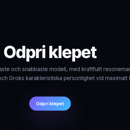
Odpri klepet
aste och snabbaste modell, med kraftfullt resoneman
och Groks karakteristiska personlighet vid maximalt
Odpri klepet