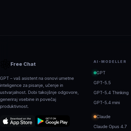
AI-MODELLER
Free Chat
GPT
GPT – vaš asistent na osnovi umetne
GPT-5.5
inteligence za pisanje, učenje in
ustvarjalnost. Dobi takojšnje odgovore,
GPT-5.4 Thinking
generiraj vsebine in povečaj
GPT-5.4 mini
produktivnost.
Claude
Claude Opus 4.7