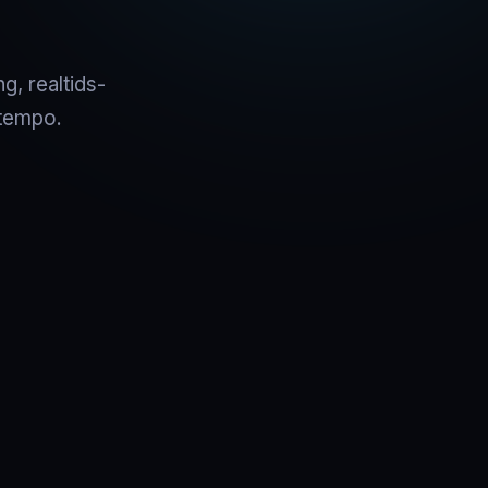
g, realtids-
 tempo.