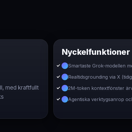
Nyckelfunktioner
Smartaste Grok-modellen me
Realtidsgrounding via X (tidig
 med kraftfullt
2M-token kontextfönster ärv
ks
Agentiska verktygsanrop och