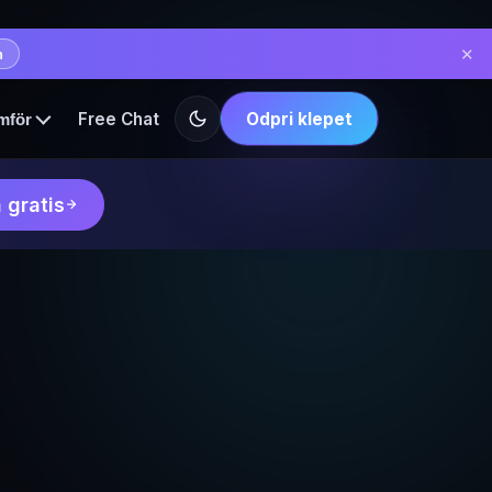
✕
n
Free Chat
Odpri klepet
mför
 gratis