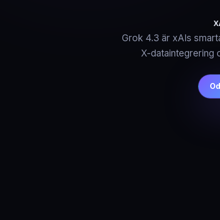
x
Grok 4.3 är xAIs smart
X-dataintegrering 
Od