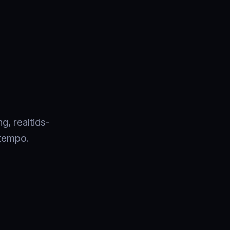
g, realtids-
 tempo.