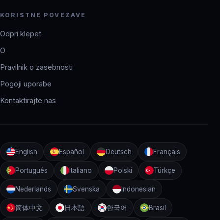
KORISTNE POVEZAVE
Odpri klepet
O
Pravilnik o zasebnosti
Pogoji uporabe
Kontaktirajte nas
English
Español
Deutsch
Français
Português
Italiano
Polski
Türkçe
Nederlands
Svenska
Indonesian
简体中文
日本語
한국어
Brasil