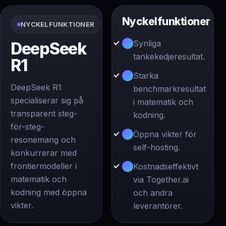
Nyckelfunktioner
NYCKELFUNKTIONER
Synliga
DeepSeek
tankekedjeresultat.
R1
Starka
DeepSeek R1
benchmarkresultat
specialiserar sig på
i matematik och
transparent steg-
kodning.
för-steg-
Öppna vikter för
resonemang och
self-hosting.
konkurrerar med
frontiermodeller i
Kostnadseffektivt
matematik och
via Together.ai
kodning med öppna
och andra
vikter.
leverantörer.