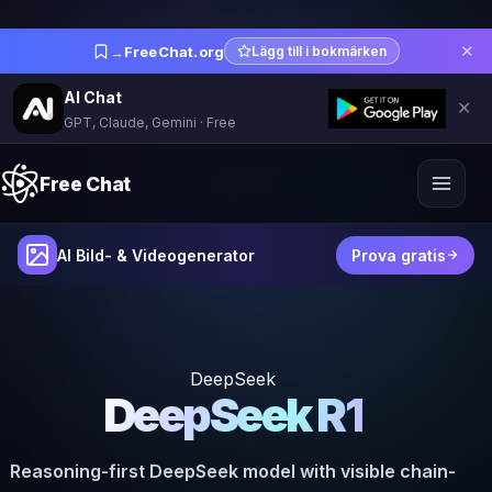
✕
→
FreeChat.org
Lägg till i bokmärken
AI Chat
✕
GPT, Claude, Gemini · Free
Free Chat
AI Bild- & Videogenerator
Prova gratis
DeepSeek
DeepSeek R1
Reasoning-first DeepSeek model with visible chain-