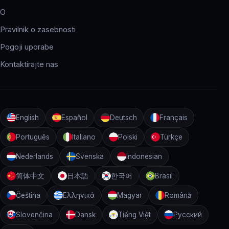
O
Pravilnik o zasebnosti
Pogoji uporabe
Kontaktirajte nas
English
Español
Deutsch
Français
Português
Italiano
Polski
Türkçe
Nederlands
Svenska
Indonesian
简体中文
日本語
한국어
Brasil
Čeština
Ελληνικά
Magyar
Română
Slovenčina
Dansk
Tiếng Việt
Русский