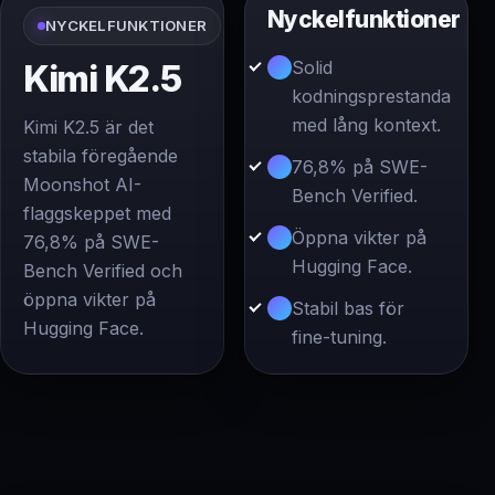
Nyckelfunktioner
NYCKELFUNKTIONER
Solid
Kimi K2.5
kodningsprestanda
med lång kontext.
Kimi K2.5 är det
stabila föregående
76,8% på SWE-
Moonshot AI-
Bench Verified.
flaggskeppet med
Öppna vikter på
76,8% på SWE-
Hugging Face.
Bench Verified och
öppna vikter på
Stabil bas för
Hugging Face.
fine-tuning.