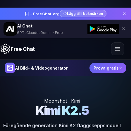
✕
→
FreeChat.org
Lägg till i bokmärken
AI Chat
✕
GPT, Claude, Gemini · Free
Free Chat
AI Bild- & Videogenerator
Prova gratis
Moonshot · Kimi
Kimi K2.5
Föregående generation Kimi K2 flaggskeppsmodell