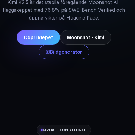
Kimi K2.5 är det stabila föregående Moonshot AI-
flaggskeppet med 76,8% på SWE-Bench Verified och
öppna vikter på Hugging Face.
Odpri klepet
Moonshot · Kimi
Bildgenerator
NYCKELFUNKTIONER