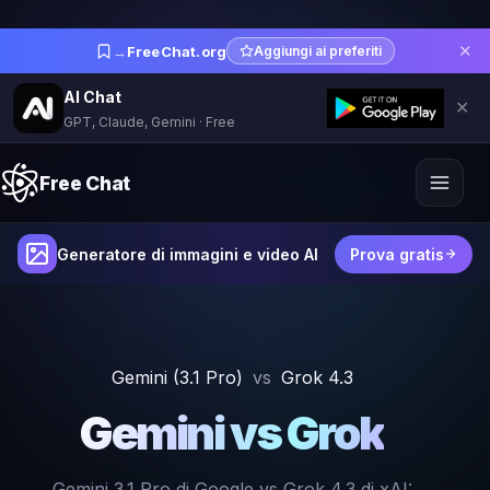
✕
→
FreeChat.org
Aggiungi ai preferiti
AI Chat
✕
GPT, Claude, Gemini · Free
Free Chat
Generatore di immagini e video AI
Prova gratis
Gemini (3.1 Pro)
vs
Grok 4.3
Gemini vs Grok
Gemini 3.1 Pro di Google vs Grok 4.3 di xAI: