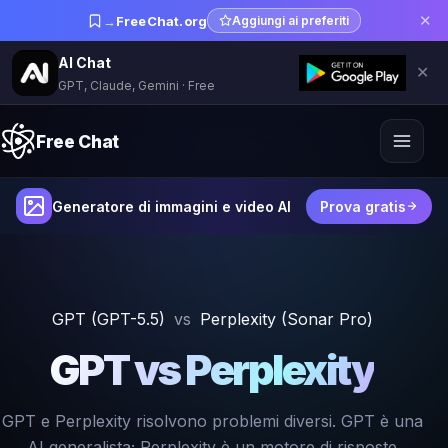
✕
→
FreeChat.org
Aggiungi ai preferiti
AI Chat
✕
GPT, Claude, Gemini · Free
Free Chat
Generatore di immagini e video AI
Prova gratis
GPT (GPT-5.5)
vs
Perplexity (Sonar Pro)
GPT vs Perplexity
GPT e Perplexity risolvono problemi diversi. GPT è una
AI generalista; Perplexity è un motore di risposte