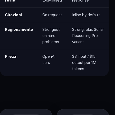
reale
tool-based
response
Citazioni
On request
Inline by default
Ragionamento
Strongest
Strong, plus Sonar
on hard
Reasoning Pro
problems
variant
Prezzi
OpenAI
$3 input / $15
tiers
output per 1M
tokens